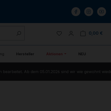
Du hast 0 Produkte auf 
0,00 €
Ware
ung
Hersteller
Aktionen
NEU
earbeitet. Ab dem 05.01.2026 sind wir wie gewohnt wieder