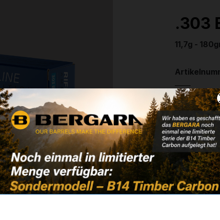
.303 B
11,7g - 180g
Artikelnum
Weitere In
✔
VE: 20 St
33,50 
✔ Auf Lage
Noch kein 