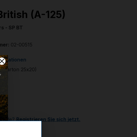
ritish (A-125)
rs - SP BT
mer:
02-00515
formationen
. (Karton 25x20)
€
r
Kunde?
Registrieren Sie sich jetzt.