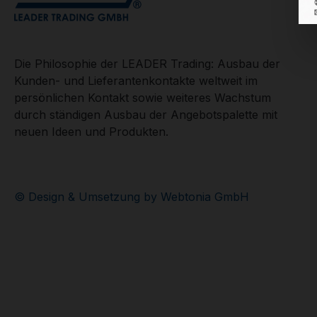
Die Philosophie der LEADER Trading: Ausbau der
Kunden- und Lieferantenkontakte weltweit im
persönlichen Kontakt sowie weiteres Wachstum
durch ständigen Ausbau der Angebotspalette mit
neuen Ideen und Produkten.
© Design & Umsetzung by Webtonia GmbH