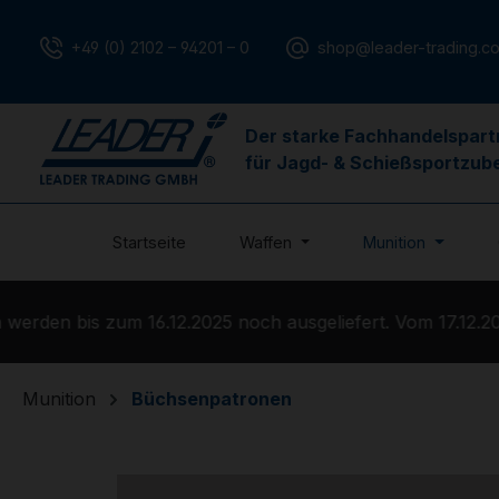
m Hauptinhalt springen
Zur Suche springen
Zur Hauptnavigation springen
+49 (0) 2102 – 94201 – 0
shop@leader-trading.c
Der starke Fachhandelspart
für Jagd- & Schießsportzub
Startseite
Waffen
Munition
rden bis zum 16.12.2025 noch ausgeliefert. Vom 17.12.2025
Munition
Büchsenpatronen
Bildergalerie überspringen