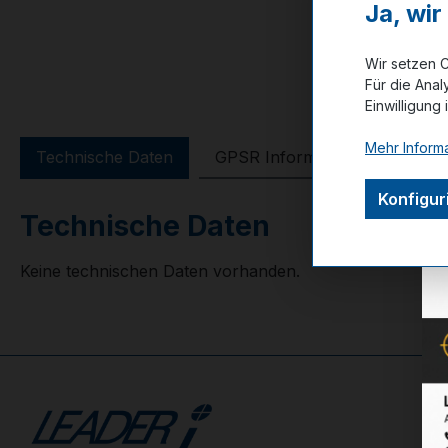
Ja, wi
Wir setzen C
Für die Anal
Einwilligung 
Mehr Informa
Technische Daten
GPSR Information
Bewer
Konfigur
Technische Daten
Keine technischen Daten vorhanden.