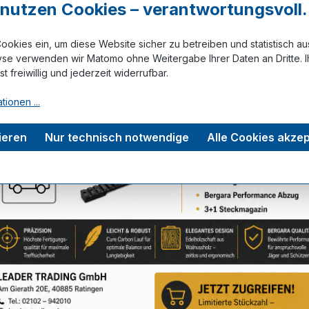
r nutzen Cookies – verantwortungsvoll.
ookies ein, um diese Website sicher zu betreiben und statistisch a
Zum Merkze
yse verwenden wir Matomo ohne Weitergabe Ihrer Daten an Dritte. I
ist freiwillig und jederzeit widerrufbar.
tionen ...
tungen
ieren
Nur technisch notwendige
Alle Cookies akzep
Service-Hotline