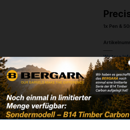
Precis
1x Pen & 5
Artikelnum
Weitere In
✔
Set im Bli
✔
inkl. 50m
45,00 
✔ Auf Lage
Noch kein 