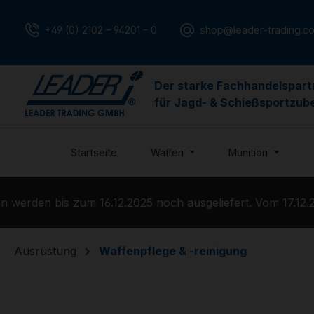
m Hauptinhalt springen
Zur Suche springen
Zur Hauptnavigation springen
+49 (0) 2102 – 94201 – 0
shop@leader-trading.c
Der starke Fachhandelspart
für Jagd- & Schießsportzub
Startseite
Waffen
Munition
erden bis zum 16.12.2025 noch ausgeliefert. Vom 17.12.20
Ausrüstung
Waffenpflege & -reinigung
Bildergalerie überspringen