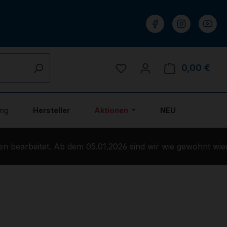
Du hast 0 Produkte auf 
0,00 €
Ware
ung
Hersteller
Aktionen
NEU
 bearbeitet. Ab dem 05.01.2026 sind wir wie gewohnt wiede