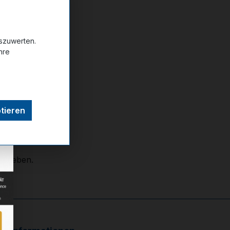
uszuwerten.
hre
ttel hinzufügen
tieren
reigeben.