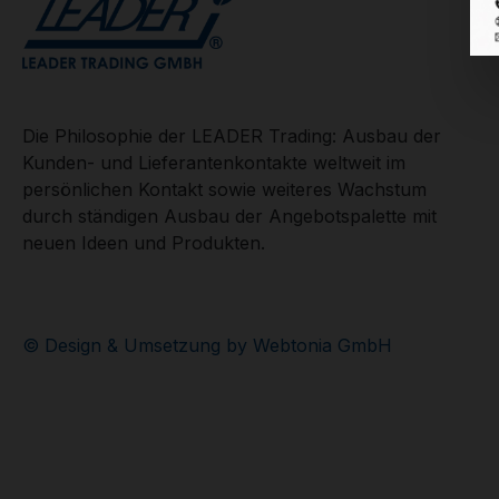
Die Philosophie der LEADER Trading: Ausbau der
Kunden- und Lieferantenkontakte weltweit im
persönlichen Kontakt sowie weiteres Wachstum
durch ständigen Ausbau der Angebotspalette mit
neuen Ideen und Produkten.
© Design & Umsetzung by Webtonia GmbH