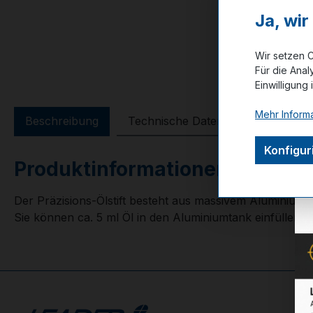
Ja, wi
Wir setzen C
Für die Anal
Einwilligung 
Mehr Informa
Beschreibung
Technische Daten
GPSR Info
Konfigur
Produktinformationen "Precisio
Der Präzisions-Ölstift besteht aus massivem Aluminium u
Sie können ca. 5 ml Öl in den Aluminiumtank einfüllen 