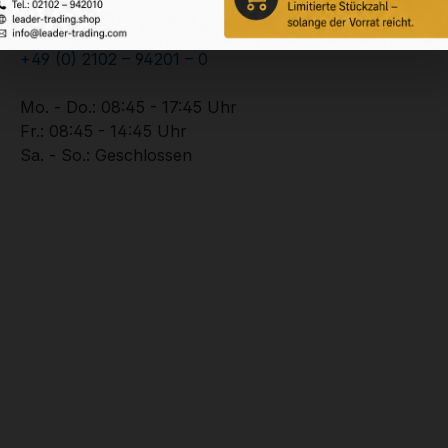
Service-Hotline
Unterstützung zu Ihrer Bestellung:
+49 (0) 2102 – 94201 – 0
Mo. - Do.: 08:45 - 17:45 Uhr
Fr.: 08:45 - 14:45 Uhr
Sa. - So.: Geschlossen