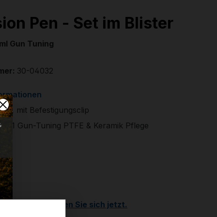
ion Pen - Set im Blister
0ml Gun Tuning
mer:
30-04032
formationen
ster, mit Befestigungsclip
l 2in1 Gun-Tuning PTFE & Keramik Pflege
€
r
Kunde?
Registrieren Sie sich jetzt.