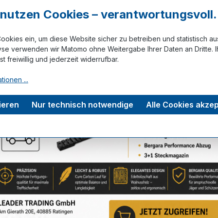
r nutzen Cookies – verantwortungsvoll.
ookies ein, um diese Website sicher zu betreiben und statistisch a
yse verwenden wir Matomo ohne Weitergabe Ihrer Daten an Dritte. I
Zum Merkze
ist freiwillig und jederzeit widerrufbar.
tionen ...
rmation
Bewertungen
ieren
Nur technisch notwendige
Alle Cookies akzep
n Pen - Set im Blister"
nd gibt kleinste Mengen Öl tropfenweise dosiert ab.
und dann durch Druck auf den Knopf das Öl tropfenweise f