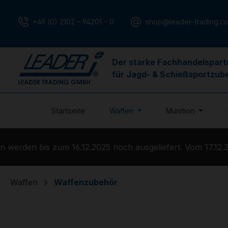
m Hauptinhalt springen
Zur Suche springen
Zur Hauptnavigation springen
+49 (0) 2102 – 94201 – 0
shop@leader-trading.c
Der starke Fachhandelspart
für Jagd- & Schießsportzub
Startseite
Waffen
Munition
erden bis zum 16.12.2025 noch ausgeliefert. Vom 17.12.20
Waffen
Waffenzubehör
Bildergalerie überspringen