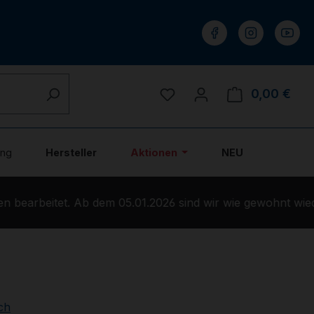
Du hast 0 Produkte auf 
0,00 €
Ware
ung
Hersteller
Aktionen
NEU
bearbeitet. Ab dem 05.01.2026 sind wir wie gewohnt wiede