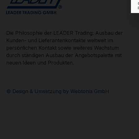
Die Philosophie der LEADER Trading: Ausbau der
Kunden- und Lieferantenkontakte weltweit im
persönlichen Kontakt sowie weiteres Wachstum
durch ständigen Ausbau der Angebotspalette mit
neuen Ideen und Produkten.
© Design & Umsetzung by Webtonia GmbH