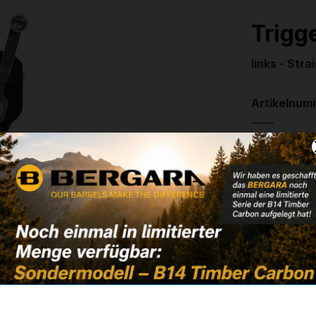
Trigg
links - Stra
Artikelnum
Weitere In
✔
Stainless
✔
No bolt r
309,90
❌ Nicht auf
Noch kein 