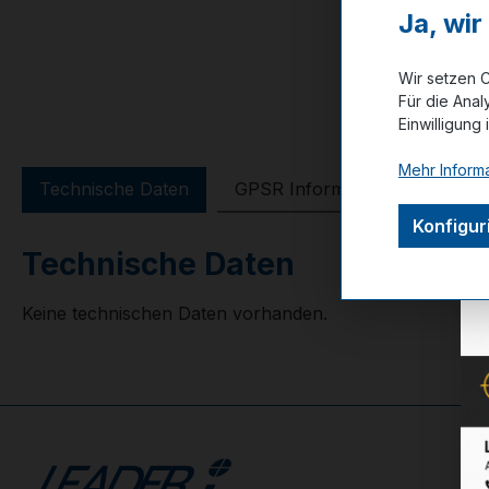
Ja, wi
Wir setzen C
Für die Anal
Einwilligung 
Mehr Informa
Technische Daten
GPSR Information
Bewer
Konfigur
Technische Daten
Keine technischen Daten vorhanden.