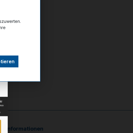
uszuwerten.
hre
ttel hinzufügen
tieren
Informationen