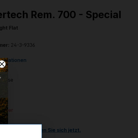
ertech Rem. 700 - Special
ight Flat
mer:
24-3-9336
formationen
elease
 €
 Lager
Kunde?
Registrieren Sie sich jetzt.