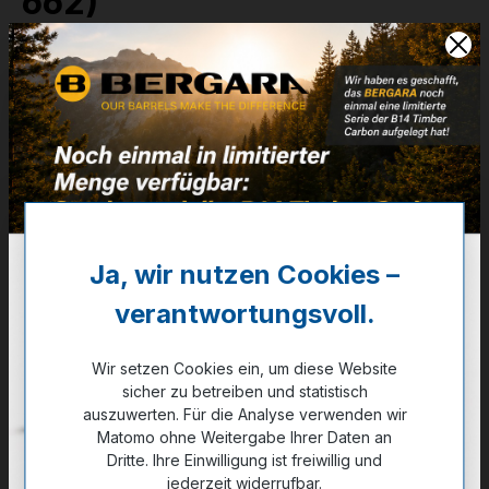
662)
12,96g - 200grs - FMJ BT
Artikelnummer:
02-99411
Weitere Informationen
✔
VE: 20 St. (Karton 25x20)
✔
*Subsonic
Ja, wir nutzen Cookies –
30,50 €
verantwortungsvoll.
✔ Auf Lager
Wir setzen Cookies ein, um diese Website
sicher zu betreiben und statistisch
Noch kein Kunde?
Registrieren Sie sich jetzt.
auszuwerten. Für die Analyse verwenden wir
Matomo ohne Weitergabe Ihrer Daten an
Dritte. Ihre Einwilligung ist freiwillig und
jederzeit widerrufbar.