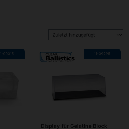
11-00015
11-09995
Display für Gelatine Block