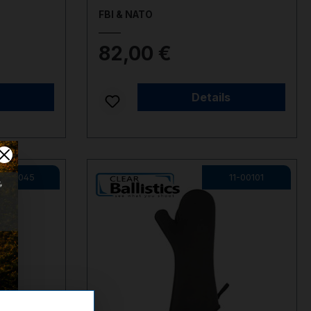
FBI & NATO
82,00 €
Auf Lager
Details
11-00045
11-00101