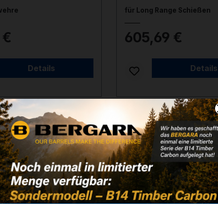
wehre
für Long Range Schießen
 €
605,69 €
ager
Auf Lager
Details
Details
11-00031