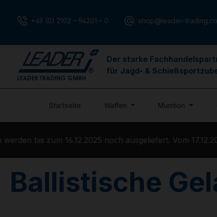
m Hauptinhalt springen
Zur Suche springen
Zur Hauptnavigation springen
+49 (0) 2102 – 94201 – 0
shop@leader-trading.c
Der starke Fachhandelspart
für Jagd- & Schießsportzub
Startseite
Waffen
Munition
en bis zum 16.12.2025 noch ausgeliefert. Vom 17.12.2025 
Ballistische Gel