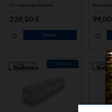
für Long Range Schießen
für Luftge
228,50 €
99,00
Auf Lager
Nicht auf L
Details
11-00008