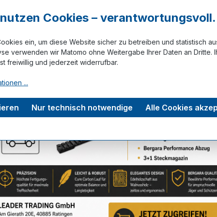
r nutzen Cookies – verantwortungsvoll.
 Gelatine Block
Form für Gelatine Blo
ookies ein, um diese Website sicher zu betreiben und statistisch a
rso
SWAT, voll
yse verwenden wir Matomo ohne Weitergabe Ihrer Daten an Dritte. I
ist freiwillig und jederzeit widerrufbar.
0 €
333,40 €
tionen ...
Auf Lager
Details
Details
ieren
Nur technisch notwendige
Alle Cookies akzep