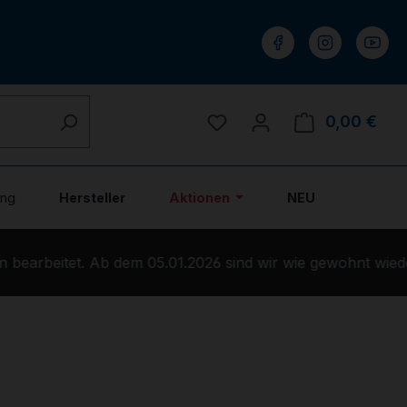
Du hast 0 Produkte auf 
0,00 €
Ware
ung
Hersteller
Aktionen
NEU
arbeitet. Ab dem 05.01.2026 sind wir wie gewohnt wieder 