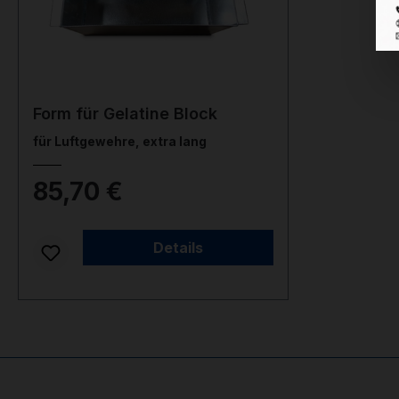
Form für Gelatine Block
für Luftgewehre, extra lang
85,70 €
Nicht auf Lager
Details