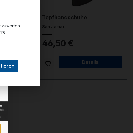
ck
Topfhandschuhe
uszuwerten.
San Jamar
hre
46,50 €
Auf Lager
Details
tieren