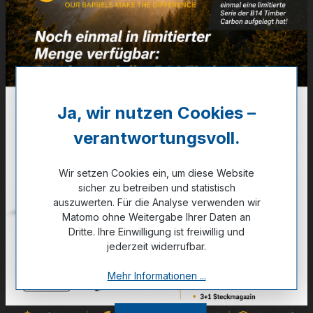
Artikelnummer:
11-00101
46,50 €
✔ Auf Lager
Ja, wir nutzen Cookies –
verantwortungsvoll.
Noch kein Kunde?
Registrieren Sie sich jetzt.
Wir setzen Cookies ein, um diese Website
sicher zu betreiben und statistisch
auszuwerten. Für die Analyse verwenden wir
Matomo ohne Weitergabe Ihrer Daten an
Zum Merkzettel hinzufügen
Dritte. Ihre Einwilligung ist freiwillig und
jederzeit widerrufbar.
Mehr Informationen ...
Technische Daten
GPSR Information