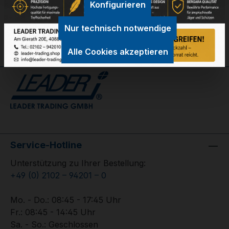
Konfigurieren
Bewertungen
Nur technisch notwendige
Alle Cookies akzeptieren
Service-Hotline
Unterstützung zu Ihrer Bestellung:
+49 (0) 2102 – 94201 – 0
Mo. - Do.: 08:45 - 17:45 Uhr
Fr.: 08:45 - 14:45 Uhr
Sa. - So.: Geschlossen