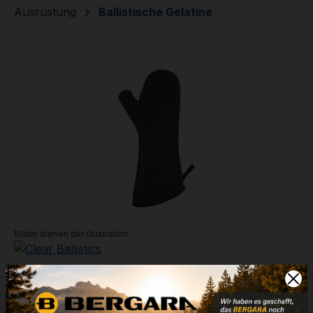
Ausrüstung
Ballistische Gelatine
Bildergalerie überspringen
Bilder dienen der Illustration
Topfhandschuhe
San Jamar