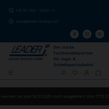
Zum Hauptinhalt springen
+49 (0) 2102 – 94201 – 0
shop@leader-trading.com
Der starke
Fachhandelspartner
für Jagd- &
Schießsportzubehör
Du hast 0 Produ
Ware
werden bis zum 16.12.2025 noch ausgeliefert. Vom 17.12.20