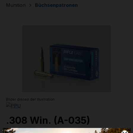
Munition
Büchsenpatronen
Bildergalerie überspringen
Bilder dienen der Illustration
.308 Win. (A-035)
11,7g - 180grs - SP