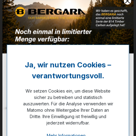
Artikelnummer:
02-00310
Weitere Informationen
✔
VE: 20 St. (Karton 25x20)
28,20 €
Ja, wir nutzen Cookies –
✔ Auf Lager
verantwortungsvoll.
Noch kein Kunde?
Registrieren Sie sich jetzt.
Wir setzen Cookies ein, um diese Website
sicher zu betreiben und statistisch
auszuwerten. Für die Analyse verwenden wir
Matomo ohne Weitergabe Ihrer Daten an
Dritte. Ihre Einwilligung ist freiwillig und
jederzeit widerrufbar.
Zum Merkzettel hinzufügen
Mehr Informationen ...