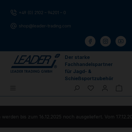
Zum Hauptinhalt springen
+49 (0) 2102 – 94201 – 0
shop@leader-trading.com
Der starke
Fachhandelspartner
für Jagd- &
Schießsportzubehör
Du hast 0 Produ
Ware
erden bis zum 16.12.2025 noch ausgeliefert. Vom 17.12.20