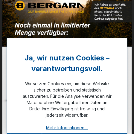
.40 S&W - 180grs - FMJ
Pack = 1.000 St. (Bulk Pack)
Artikelnummer:
36AB510
209,00 €
Ja, wir nutzen Cookies –
✔ Auf Lager
verantwortungsvoll.
Noch kein Kunde?
Registrieren Sie sich jetzt.
Wir setzen Cookies ein, um diese Website
sicher zu betreiben und statistisch
auszuwerten. Für die Analyse verwenden wir
Matomo ohne Weitergabe Ihrer Daten an
Dritte. Ihre Einwilligung ist freiwillig und
jederzeit widerrufbar.
Zum Merkzettel hinzufügen
Mehr Informationen ...