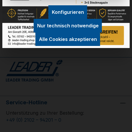
Technische Daten
Konfigurieren
GPSR Information
Nur technisch notwendige
Bewertungen
Alle Cookies akzeptieren
Service-Hotline
Unterstützung zu Ihrer Bestellung:
+49 (0) 2102 – 94201 – 0