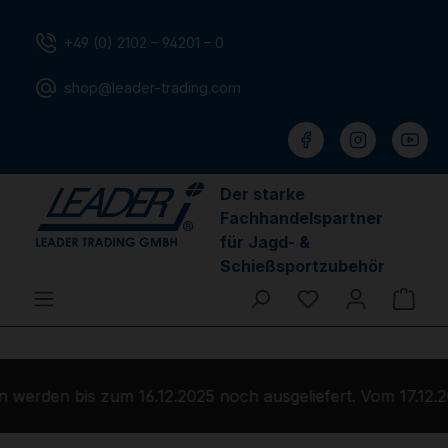
Zum Hauptinhalt springen
+49 (0) 2102 – 94201 – 0
shop@leader-trading.com
Der starke
Fachhandelspartner
für Jagd- &
Schießsportzubehör
Du hast 0 Produ
Ware
werden bis zum 16.12.2025 noch ausgeliefert. Vom 17.12.2