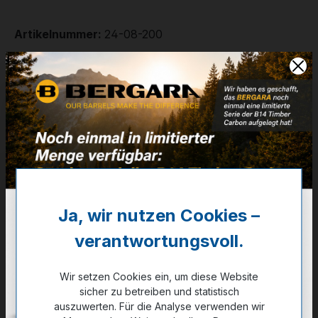
Artikelnummer:
24-08-200
Weitere Informationen
✔
AICS kompatibel
1.179,00 €
✔ Auf Lager
Noch kein Kunde?
Registrieren Sie sich jetzt.
Ja, wir nutzen Cookies –
verantwortungsvoll.
auswählen
Kaliber
.223 Rem.
.243 Win.
.300 BLK
Wir setzen Cookies ein, um diese Website
.30-06 Sprgf.
sicher zu betreiben und statistisch
auszuwerten. Für die Analyse verwenden wir