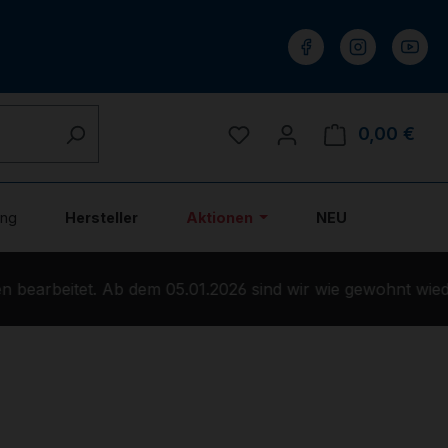
Du hast 0 Produkte auf 
0,00 €
Ware
ung
Hersteller
Aktionen
NEU
bearbeitet. Ab dem 05.01.2026 sind wir wie gewohnt wiede