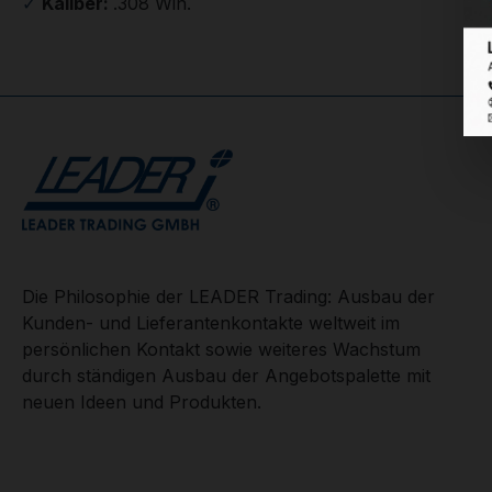
✓
Kaliber:
.308 Win.
Die Philosophie der LEADER Trading: Ausbau der
Kunden- und Lieferantenkontakte weltweit im
persönlichen Kontakt sowie weiteres Wachstum
durch ständigen Ausbau der Angebotspalette mit
neuen Ideen und Produkten.