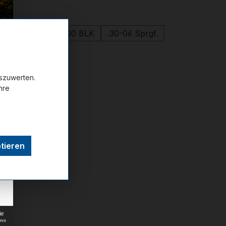
wählen
.243 Win.
.300 BLK
.30-06 Sprgf.
uswählen
imme & Korn
uszuwerten.
hre
ttel hinzufügen
tieren