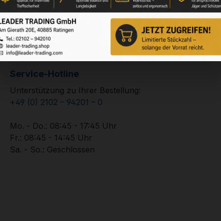
Service-Hotline
Unterstützung zu Ihrer Bestellung:
+49 (0) 2102 – 94201 – 0
Mo. - Do.: 08:45 - 17:45 Uhr
Fr.: 08:45 - 14:45 Uhr
Sa. - So.: Geschlossen