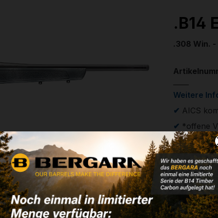
.B14 
.308 Win. - 
Artikelnum
Weitere In
✔
AICS kom
✔
*offene V
1.179,0
✔ Auf Lage
Noch kein 