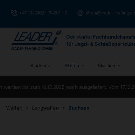
m Hauptinhalt springen
Zur Suche springen
Zur Hauptnavigation springen
+49 (0) 2102 – 94201 – 0
shop@leader-trading.c
Der starke Fachhandelspart
für Jagd- & Schießsportzub
Startseite
Waffen
Munition
rden bis zum 16.12.2025 noch ausgeliefert. Vom 17.12.202
Waffen
Langwaffen
Büchsen
Bildergalerie überspringen