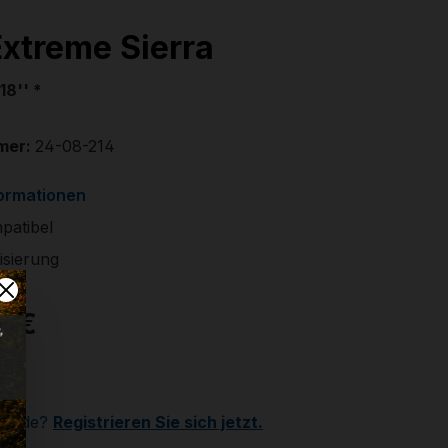
Extreme Sierra
18'' *
mer:
24-08-214
formationen
patibel
isierung
0 €
r
Kunde?
Registrieren Sie sich jetzt.