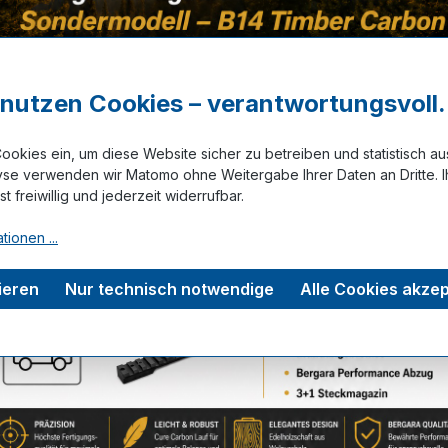
aus
Kaliber
.223 Rem.
r nutzen Cookies – verantwortungsvoll.
a
Visierung
ohne
K
ookies ein, um diese Website sicher zu betreiben und statistisch a
yse verwenden wir Matomo ohne Weitergabe Ihrer Daten an Dritte. I
ist freiwillig und jederzeit widerrufbar.
tionen ...
Zum Merkze
ieren
Nur technisch notwendige
Alle Cookies akzep
tungen