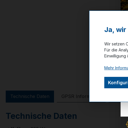
Ja, wi
Wir setzen C
Für die Anal
Einwilligung 
Mehr Informa
Konfigur
Technische Daten
GPSR Information
Bewer
Technische Daten