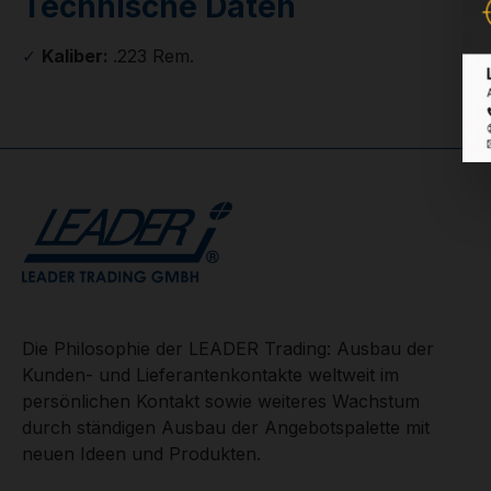
Technische Daten
✓
Kaliber:
.223 Rem.
Die Philosophie der LEADER Trading: Ausbau der
Kunden- und Lieferantenkontakte weltweit im
persönlichen Kontakt sowie weiteres Wachstum
durch ständigen Ausbau der Angebotspalette mit
neuen Ideen und Produkten.