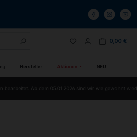
Du hast 0 Produkte auf 
0,00 €
Ware
ung
Hersteller
Aktionen
NEU
bearbeitet. Ab dem 05.01.2026 sind wir wie gewohnt wiede