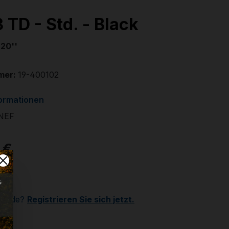
 TD - Std. - Black
 20''
mer:
19-400102
formationen
NEF
 €
r
Kunde?
Registrieren Sie sich jetzt.
wählen