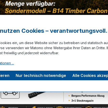
.223 Rem.
a
Visierung
ohne
r nutzen Cookies – verantwortungsvoll.
a
Lauflänge
ookies ein, um diese Website sicher zu betreiben und statistisch a
51cm (20''
yse verwenden wir Matomo ohne Weitergabe Ihrer Daten an Dritte. I
ist freiwillig und jederzeit widerrufbar.
tionen ...
ieren
Nur technisch notwendige
Alle Cookies akzep
Zum Merkze
tungen