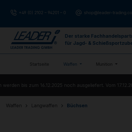
m Hauptinhalt springen
Zur Suche springen
Zur Hauptnavigation springen
+49 (0) 2102 – 94201 – 0
shop@leader-trading.c
Der starke Fachhandelspart
für Jagd- & Schießsportzub
Startseite
Waffen
Munition
erden bis zum 16.12.2025 noch ausgeliefert. Vom 17.12.202
Waffen
Langwaffen
Büchsen
Bildergalerie überspringen