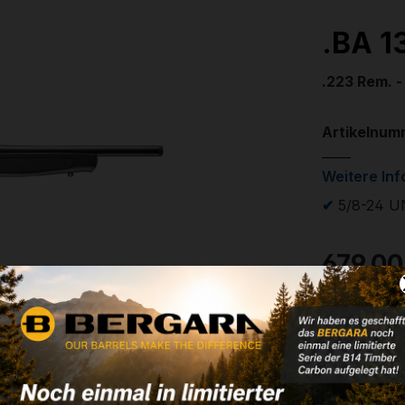
.BA 13
.223 Rem. -
Artikelnum
Weitere In
✔
5/8-24 U
679,00
✔ Auf Lage
Noch kein 
aus
Kaliber