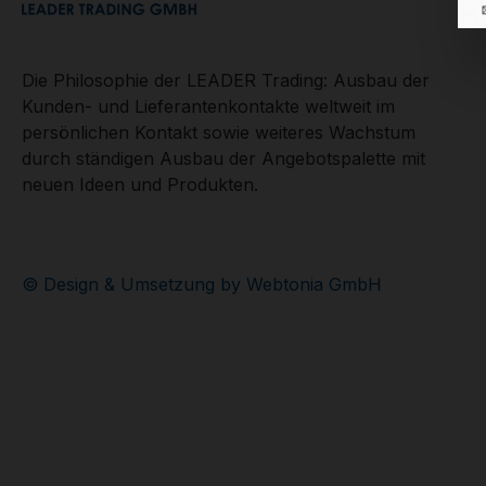
Die Philosophie der LEADER Trading: Ausbau der
Kunden- und Lieferantenkontakte weltweit im
persönlichen Kontakt sowie weiteres Wachstum
durch ständigen Ausbau der Angebotspalette mit
neuen Ideen und Produkten.
© Design & Umsetzung by Webtonia GmbH