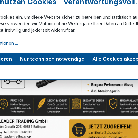
r nutzen Cookies – verantwortungsvoll.
ookies ein, um diese Website sicher zu betreiben und statistisch a
Zum Merkze
yse verwenden wir Matomo ohne Weitergabe Ihrer Daten an Dritte. I
ist freiwillig und jederzeit widerrufbar.
tionen ...
tungen
ieren
Nur technisch notwendige
Alle Cookies akzep
Service-Hotline
Unterstützung zu Ihrer Bestellung: