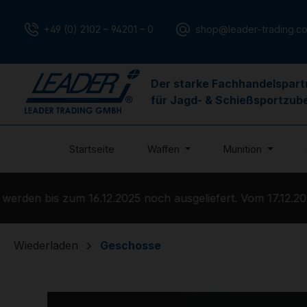
m Hauptinhalt springen
Zur Suche springen
Zur Hauptnavigation springen
+49 (0) 2102 – 94201 – 0
shop@leader-trading.c
Der starke Fachhandelspart
für Jagd- & Schießsportzub
Startseite
Waffen
Munition
den bis zum 16.12.2025 noch ausgeliefert. Vom 17.12.2025
Wiederladen
Geschosse
Bildergalerie überspringen