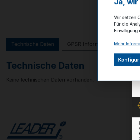
Ja, wi
Wir setzen C
Für die Anal
Einwilligung 
Mehr Informa
Technische Daten
GPSR Information
Bewer
Konfigur
Technische Daten
Keine technischen Daten vorhanden.