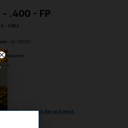
- .400 - FP
grs - CMJ
mer:
36-05030
formationen
 Stk.
€
r
Kunde?
Registrieren Sie sich jetzt.