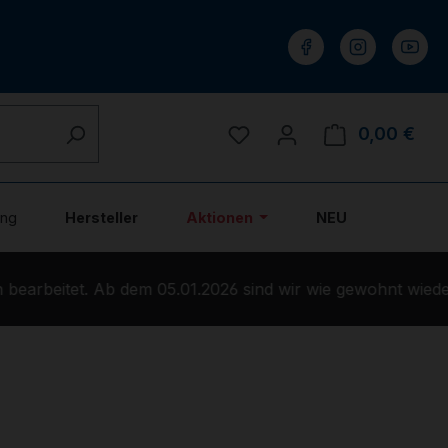
Du hast 0 Produkte auf 
0,00 €
Ware
ung
Hersteller
Aktionen
NEU
earbeitet. Ab dem 05.01.2026 sind wir wie gewohnt wieder