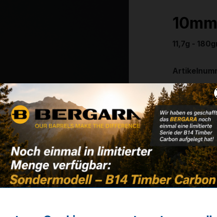
10mm 
11,7g - 180
Artikelnum
Weitere In
✔
Pack: 500
90,75 
✔ Auf Lage
Noch kein 