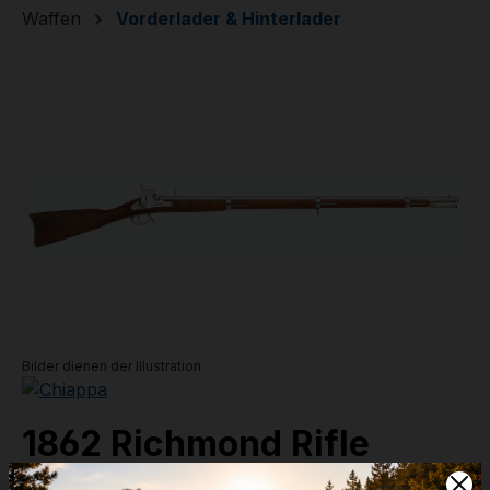
Waffen
Vorderlader & Hinterlader
Bildergalerie überspringen
Bilder dienen der Illustration
1862 Richmond Rifle
.58 - 40'' Lauf