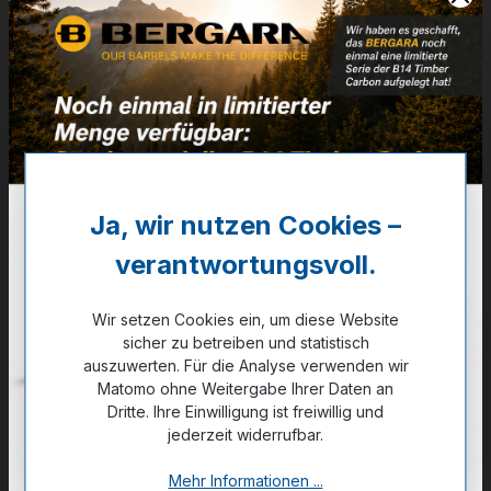
Artikelnummer:
C910.001
Weitere Informationen
✔
Percussion
1.324,00 €
Ja, wir nutzen Cookies –
✔ Auf Lager
verantwortungsvoll.
Noch kein Kunde?
Registrieren Sie sich jetzt.
Wir setzen Cookies ein, um diese Website
sicher zu betreiben und statistisch
auszuwerten. Für die Analyse verwenden wir
Matomo ohne Weitergabe Ihrer Daten an
Dritte. Ihre Einwilligung ist freiwillig und
jederzeit widerrufbar.
Zum Merkzettel hinzufügen
Mehr Informationen ...