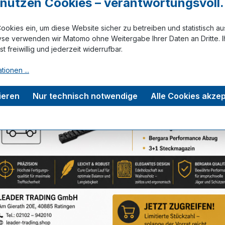
r nutzen Cookies – verantwortungsvoll.
ookies ein, um diese Website sicher zu betreiben und statistisch a
Zum Merkze
yse verwenden wir Matomo ohne Weitergabe Ihrer Daten an Dritte. I
ist freiwillig und jederzeit widerrufbar.
tionen ...
tungen
ieren
Nur technisch notwendige
Alle Cookies akzep
Service-Hotline
Unterstützung zu Ihrer Bestellung: