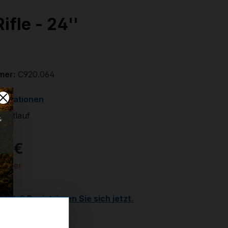
ifle - 24''
mer:
C920.064
formationen
kantlauf
00 €
 Lager
Kunde?
Registrieren Sie sich jetzt.