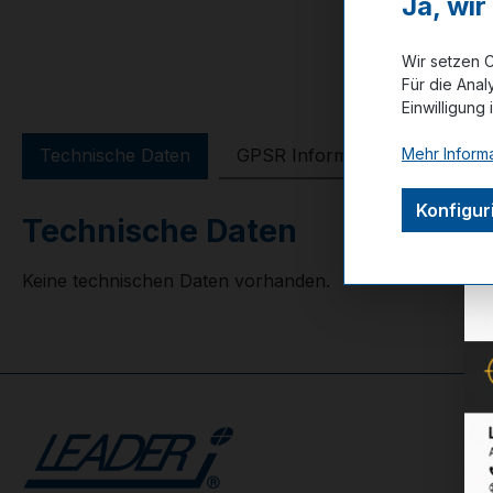
Ja, wi
Wir setzen C
Für die Anal
Einwilligung 
Mehr Informa
Technische Daten
GPSR Information
Bewer
Konfigur
Technische Daten
Keine technischen Daten vorhanden.