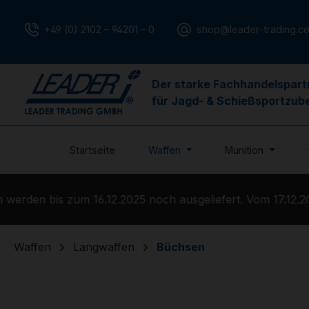
m Hauptinhalt springen
Zur Suche springen
Zur Hauptnavigation springen
+49 (0) 2102 – 94201 – 0
shop@leader-trading.c
Der starke Fachhandelspart
für Jagd- & Schießsportzub
Startseite
Waffen
Munition
rden bis zum 16.12.2025 noch ausgeliefert. Vom 17.12.202
Waffen
Langwaffen
Büchsen
Bildergalerie überspringen