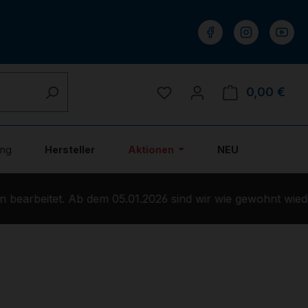
Du hast 0 Produkte auf 
0,00 €
Ware
ung
Hersteller
Aktionen
NEU
bearbeitet. Ab dem 05.01.2026 sind wir wie gewohnt wieder