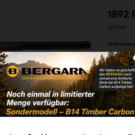
1892 R
.45 Colt
Artikelnum
Weitere In
✔
24'' Acht
1.349,
❌ Nicht auf
Noch kein 