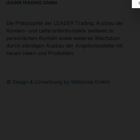
Die Philosophie der LEADER Trading: Ausbau der
Kunden- und Lieferantenkontakte weltweit im
persönlichen Kontakt sowie weiteres Wachstum
durch ständigen Ausbau der Angebotspalette mit
neuen Ideen und Produkten.
© Design & Umsetzung by Webtonia GmbH