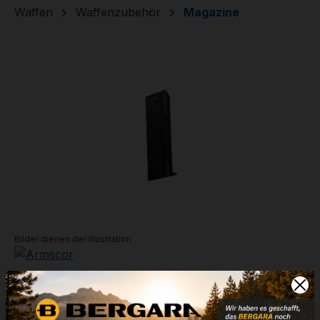
Waffen
Waffenzubehör
Magazine
Bildergalerie überspringen
Bilder dienen der Illustration
1911 A1 - Magazin
9mm Luger