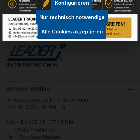
Konfigurieren
Bewertungen
Nur technisch notwendige
Alle Cookies akzeptieren
Service-Hotline
Unterstützung zu Ihrer Bestellung:
+49 (0) 2102 – 94201 – 0
Mo. - Do.: 08:45 - 17:45 Uhr
Fr.: 08:45 - 14:45 Uhr
Sa. - So.: Geschlossen