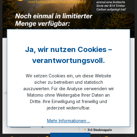
Artikelnummer:
26-02515
56,00 €
✔ Auf Lager
Ja, wir nutzen Cookies –
verantwortungsvoll.
Noch kein Kunde?
Registrieren Sie sich jetzt.
Wir setzen Cookies ein, um diese Website
sicher zu betreiben und statistisch
auszuwerten. Für die Analyse verwenden wir
Matomo ohne Weitergabe Ihrer Daten an
Zum Merkzettel hinzufügen
Dritte. Ihre Einwilligung ist freiwillig und
jederzeit widerrufbar.
Mehr Informationen ...
Technische Daten
GPSR Information