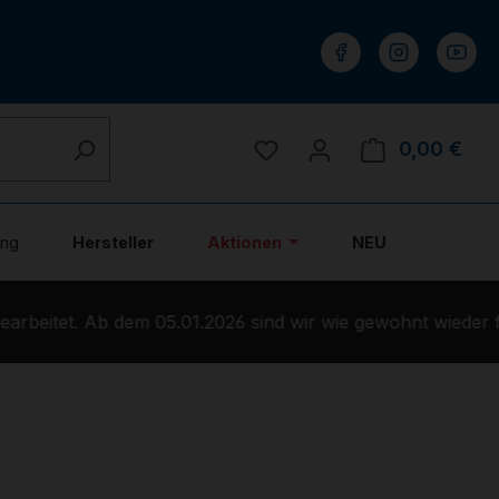
Du hast 0 Produkte auf 
0,00 €
Ware
ung
Hersteller
Aktionen
NEU
rbeitet. Ab dem 05.01.2026 sind wir wie gewohnt wieder fü