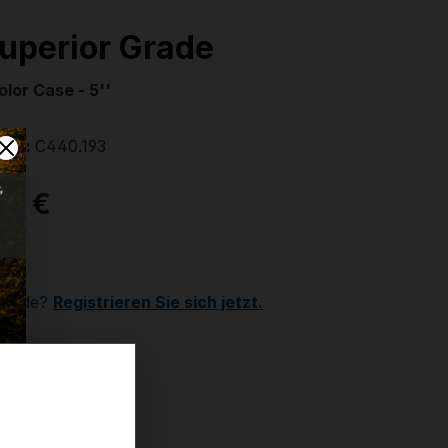
Superior Grade
olor Case - 5''
mer:
C440.193
00 €
r
Kunde?
Registrieren Sie sich jetzt.
ttel hinzufügen