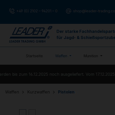
m Hauptinhalt springen
Zur Suche springen
Zur Hauptnavigation springen
+49 (0) 2102 – 94201 – 0
shop@leader-trading.c
Der starke Fachhandelspart
für Jagd- & Schießsportzub
Startseite
Waffen
Munition
n bis zum 16.12.2025 noch ausgeliefert. Vom 17.12.2025 b
Waffen
Kurzwaffen
Pistolen
Bildergalerie überspringen