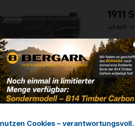
1911 
.45 ACP - C
Artikelnum
1.040,
✔ Auf Lage
Noch kein 
r nutzen Cookies – verantwortungsvoll.
Zum Merkze