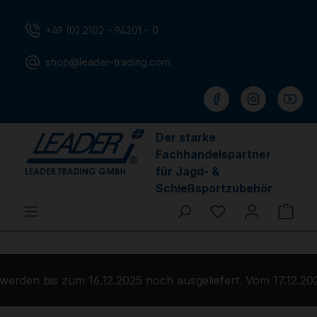
Zum Hauptinhalt springen
+49 (0) 2102 – 94201 – 0
shop@leader-trading.com
Der starke
Fachhandelspartner
für Jagd- &
Schießsportzubehör
Du hast 0 Produ
Ware
rden bis zum 16.12.2025 noch ausgeliefert. Vom 17.12.202