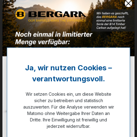
Artikelnummer:
36-01400
Weitere Informationen
✔
VE: 100 St. (Karton 40x100)
✔
*= für 9'' Drall oder schneller
Ja, wir nutzen Cookies –
26,10 €
❌ Nicht auf Lager
verantwortungsvoll.
Wir setzen Cookies ein, um diese Website
Noch kein Kunde?
Registrieren Sie sich jetzt.
sicher zu betreiben und statistisch
auszuwerten. Für die Analyse verwenden wir
Matomo ohne Weitergabe Ihrer Daten an
Dritte. Ihre Einwilligung ist freiwillig und
jederzeit widerrufbar.
Zum Merkzettel hinzufügen