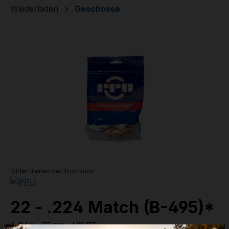
Wiederladen
Geschosse
Bildergalerie überspringen
Bilder dienen der Illustration
22 - .224 Match (B-495)*
4,86g - 75grs - HP BT