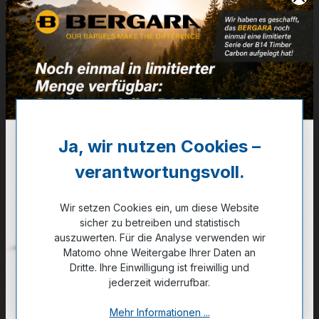
Artikelnummer:
36-01160
Weitere Informationen
✔
VE: 50 St. (Karton 20x50)
31,95 €
Ja, wir nutzen Cookies –
❌ Nicht auf Lager
verantwortungsvoll.
Noch kein Kunde?
Registrieren Sie sich jetzt.
Wir setzen Cookies ein, um diese Website
sicher zu betreiben und statistisch
auszuwerten. Für die Analyse verwenden wir
Matomo ohne Weitergabe Ihrer Daten an
Dritte. Ihre Einwilligung ist freiwillig und
jederzeit widerrufbar.
Zum Merkzettel hinzufügen
Mehr Informationen ...