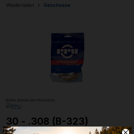
Wiederladen
Geschosse
Bildergalerie überspringen
Bilder dienen der Illustration
30 - .308 (B-323)
11,0g - 170grs - Grom