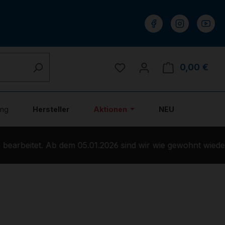
Du hast 0 Produkte auf 
0,00 €
Ware
ung
Hersteller
Aktionen
NEU
arbeitet. Ab dem 05.01.2026 sind wir wie gewohnt wieder 