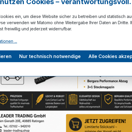
r nutzen Cookies – verantwortungsvoll.
ookies ein, um diese Website sicher zu betreiben und statistisch a
Zum Merkze
yse verwenden wir Matomo ohne Weitergabe Ihrer Daten an Dritte. I
ist freiwillig und jederzeit widerrufbar.
tionen ...
tungen
ieren
Nur technisch notwendige
Alle Cookies akzep
Service-Hotline
Unterstützung zu Ihrer Bestellung: