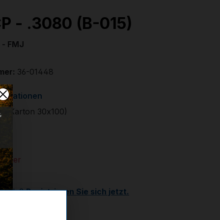
P - .3080 (B-015)
s - FMJ
mer:
36-01448
formationen
t. (Karton 30x100)
€
 Lager
Kunde?
Registrieren Sie sich jetzt.