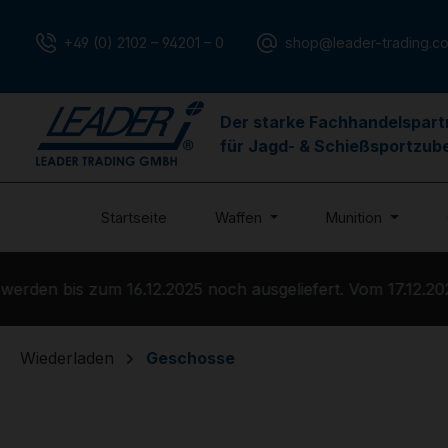
m Hauptinhalt springen
Zur Suche springen
Zur Hauptnavigation springen
+49 (0) 2102 – 94201 – 0
shop@leader-trading.c
Der starke Fachhandelspart
für Jagd- & Schießsportzub
Startseite
Waffen
Munition
en bis zum 16.12.2025 noch ausgeliefert. Vom 17.12.2025 
Wiederladen
Geschosse
Bildergalerie überspringen