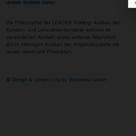
Die Philosophie der LEADER Trading: Ausbau der
Kunden- und Lieferantenkontakte weltweit im
persönlichen Kontakt sowie weiteres Wachstum
durch ständigen Ausbau der Angebotspalette mit
neuen Ideen und Produkten.
© Design & Umsetzung by Webtonia GmbH