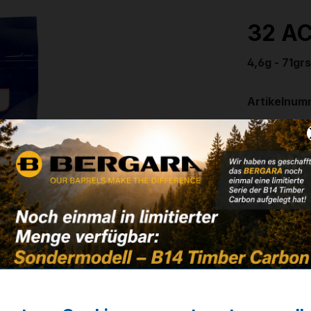
32 AC
4,6g - 71gr
Artikelnum
Weitere In
✔
VE: 100 S
18,30 
❌ Nicht auf
Noch kein 