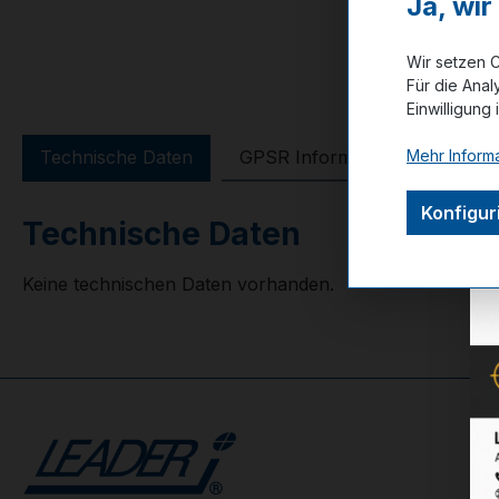
Ja, wi
Wir setzen C
Für die Anal
Einwilligung 
Mehr Informa
Technische Daten
GPSR Information
Bewer
Konfigur
Technische Daten
Keine technischen Daten vorhanden.