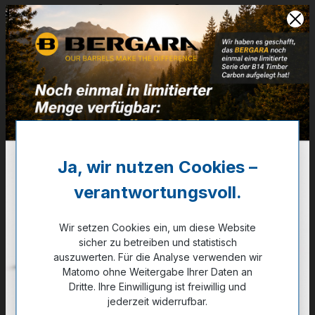
5,6mm (5,7mm) - .224
3,0g - 46,3grs - LJG - HSR
Artikelnummer:
G0010.6
Weitere Informationen
✔
VE: 50 St.
Ja, wir nutzen Cookies –
83,00 €
verantwortungsvoll.
✔ Auf Lager
Wir setzen Cookies ein, um diese Website
sicher zu betreiben und statistisch
Noch kein Kunde?
Registrieren Sie sich jetzt.
auszuwerten. Für die Analyse verwenden wir
Matomo ohne Weitergabe Ihrer Daten an
Dritte. Ihre Einwilligung ist freiwillig und
jederzeit widerrufbar.