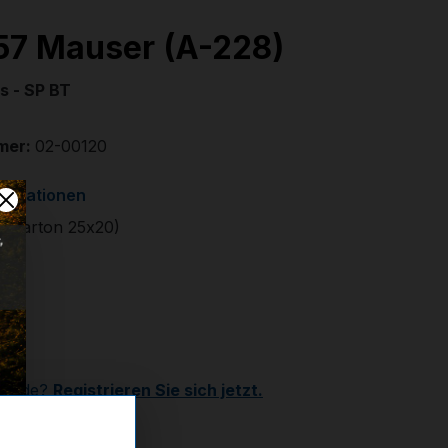
 57 Mauser (A-228)
rs - SP BT
mer:
02-00120
formationen
. (Karton 25x20)
€
r
Kunde?
Registrieren Sie sich jetzt.