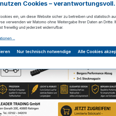
r nutzen Cookies – verantwortungsvoll.
ookies ein, um diese Website sicher zu betreiben und statistisch a
Zum Merkze
yse verwenden wir Matomo ohne Weitergabe Ihrer Daten an Dritte. I
ist freiwillig und jederzeit widerrufbar.
tionen ...
tungen
ieren
Nur technisch notwendige
Alle Cookies akzep
Service-Hotline