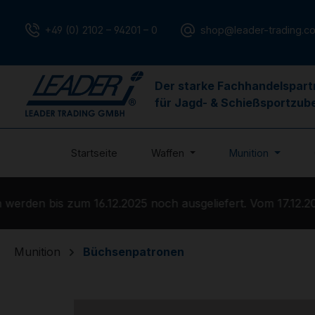
m Hauptinhalt springen
Zur Suche springen
Zur Hauptnavigation springen
+49 (0) 2102 – 94201 – 0
shop@leader-trading.c
Der starke Fachhandelspart
für Jagd- & Schießsportzub
Startseite
Waffen
Munition
rden bis zum 16.12.2025 noch ausgeliefert. Vom 17.12.202
Munition
Büchsenpatronen
Bildergalerie überspringen