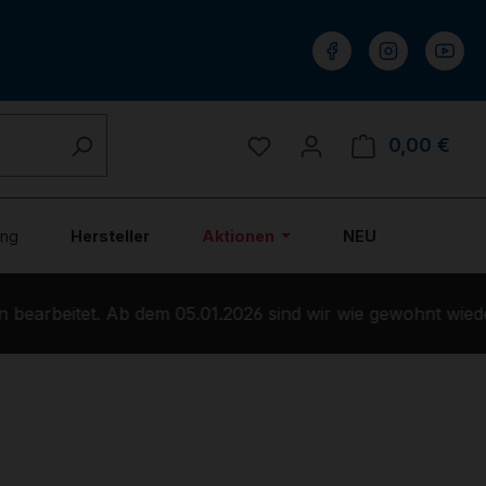
Du hast 0 Produkte auf 
0,00 €
Ware
ung
Hersteller
Aktionen
NEU
bearbeitet. Ab dem 05.01.2026 sind wir wie gewohnt wieder