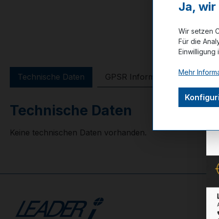
Ja, wi
Wir setzen C
Für die Anal
Einwilligung 
Mehr Informa
Technische Daten
GPSR Information
Bewer
Konfigur
Technische Daten
Keine technischen Daten vorhanden.