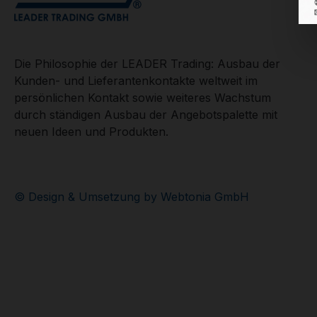
Die Philosophie der LEADER Trading: Ausbau der
Kunden- und Lieferantenkontakte weltweit im
persönlichen Kontakt sowie weiteres Wachstum
durch ständigen Ausbau der Angebotspalette mit
neuen Ideen und Produkten.
© Design & Umsetzung by Webtonia GmbH