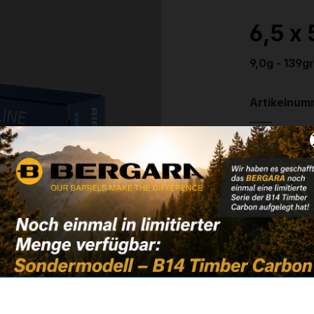
6,5 x
9,0g - 139g
Artikelnum
Weitere In
✔
VE: 20 St
35,50 
✔ Auf Lage
Noch kein 