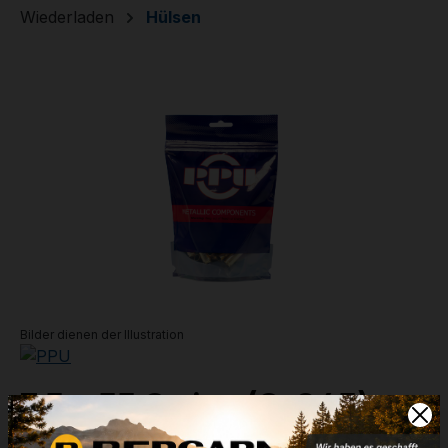
Wiederladen
Hülsen
Bildergalerie überspringen
Bilder dienen der Illustration
7,5 x 55 Swiss (C-345)
Artikelnummer:
36-02130