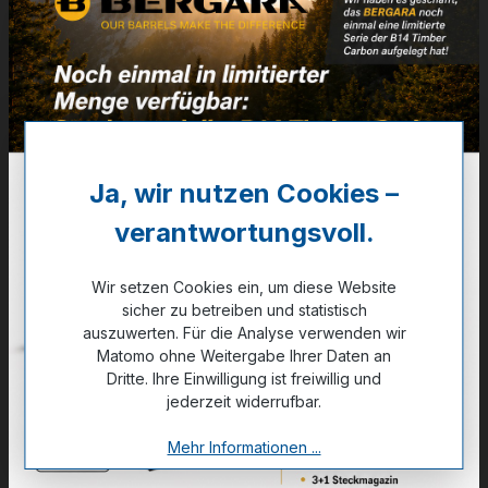
Weitere Informationen
✔
VE: 50 St. (Karton 20x50)
46,95 €
❌ Nicht auf Lager
Ja, wir nutzen Cookies –
verantwortungsvoll.
Noch kein Kunde?
Registrieren Sie sich jetzt.
Wir setzen Cookies ein, um diese Website
sicher zu betreiben und statistisch
auszuwerten. Für die Analyse verwenden wir
Matomo ohne Weitergabe Ihrer Daten an
Dritte. Ihre Einwilligung ist freiwillig und
Zum Merkzettel hinzufügen
jederzeit widerrufbar.
Mehr Informationen ...
Technische Daten