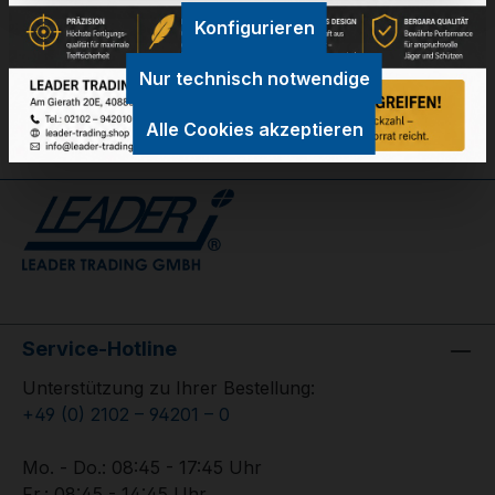
Konfigurieren
GPSR Information
Bewertungen
Nur technisch notwendige
Alle Cookies akzeptieren
Service-Hotline
Unterstützung zu Ihrer Bestellung:
+49 (0) 2102 – 94201 – 0
Mo. - Do.: 08:45 - 17:45 Uhr
Fr.: 08:45 - 14:45 Uhr