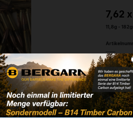
7,62 
11,8g - 182
Artikelnum
Weitere In
✔
VE: 100 S
133,50
✔ Auf Lage
Noch kein 