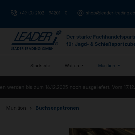
m Hauptinhalt springen
Zur Suche springen
Zur Hauptnavigation springen
+49 (0) 2102 – 94201 – 0
shop@leader-trading.c
Der starke Fachhandelspart
für Jagd- & Schießsportzub
Startseite
Waffen
Munition
werden bis zum 16.12.2025 noch ausgeliefert. Vom 17.12.20
Munition
Büchsenpatronen
Bildergalerie überspringen