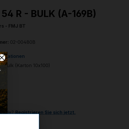
x 54 R - BULK (A-169B)
grs - FMJ BT
mer:
02-00480B
formationen
t. Bulk (Karton 10x100)
 €
r
Kunde?
Registrieren Sie sich jetzt.