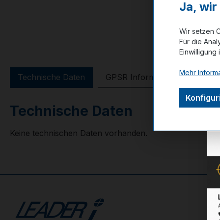
Ja, wi
Wir setzen C
Für die Anal
Einwilligung 
Mehr Informa
Technische Daten
GPSR Information
Bewer
Konfigur
Technische Daten
Keine technischen Daten vorhanden.