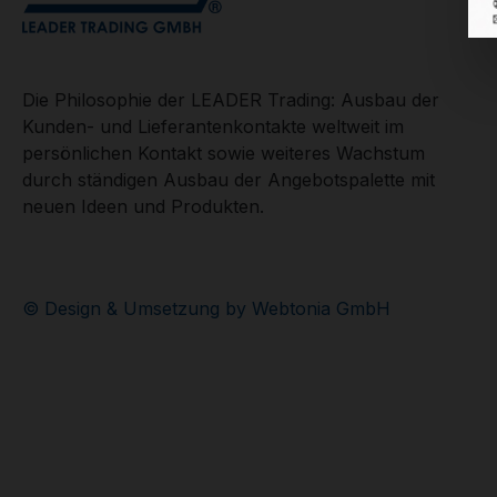
Die Philosophie der LEADER Trading: Ausbau der
Kunden- und Lieferantenkontakte weltweit im
persönlichen Kontakt sowie weiteres Wachstum
durch ständigen Ausbau der Angebotspalette mit
neuen Ideen und Produkten.
© Design & Umsetzung by Webtonia GmbH