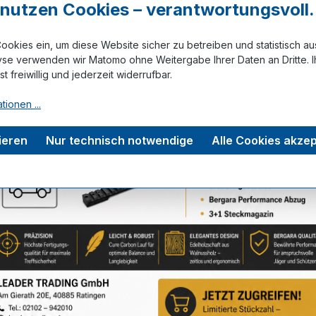
r nutzen Cookies – verantwortungsvoll.
ookies ein, um diese Website sicher zu betreiben und statistisch a
Zum Merkze
yse verwenden wir Matomo ohne Weitergabe Ihrer Daten an Dritte. I
ist freiwillig und jederzeit widerrufbar.
tionen ...
tungen
ieren
Nur technisch notwendige
Alle Cookies akzep
Service-Hotline