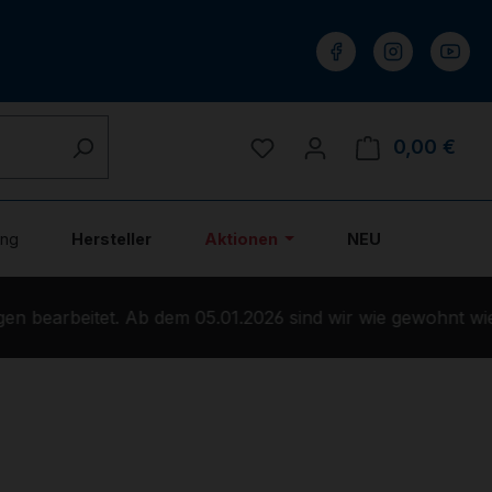
Du hast 0 Produkte auf 
0,00 €
Ware
ung
Hersteller
Aktionen
NEU
 bearbeitet. Ab dem 05.01.2026 sind wir wie gewohnt wied