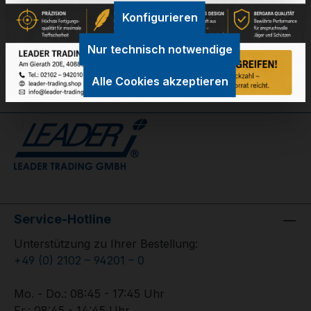
Konfigurieren
GPSR Information
Bewertungen
Nur technisch notwendige
Alle Cookies akzeptieren
Service-Hotline
Unterstützung zu Ihrer Bestellung:
+49 (0) 2102 – 94201 – 0
Mo. - Do.: 08:45 - 17:45 Uhr
Fr.: 08:45 - 14:45 Uhr