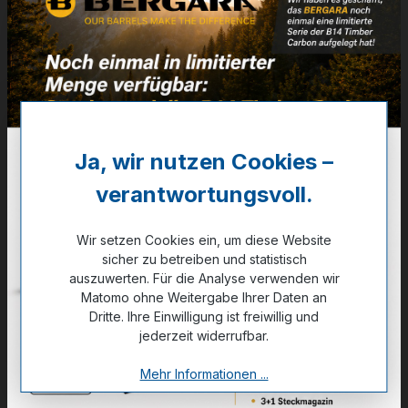
Weitere Informationen
✔
VE: 50 St. (Karton 20x50)
43,70 €
❌ Nicht auf Lager
Ja, wir nutzen Cookies –
verantwortungsvoll.
Noch kein Kunde?
Registrieren Sie sich jetzt.
Wir setzen Cookies ein, um diese Website
sicher zu betreiben und statistisch
auszuwerten. Für die Analyse verwenden wir
Matomo ohne Weitergabe Ihrer Daten an
Dritte. Ihre Einwilligung ist freiwillig und
Zum Merkzettel hinzufügen
jederzeit widerrufbar.
Mehr Informationen ...
Technische Daten