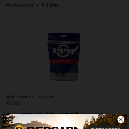
Wiederladen
Hülsen
Bildergalerie überspringen
Bilder dienen der Illustration
8 x 57 IS (C-128)
Artikelnummer:
36-02220