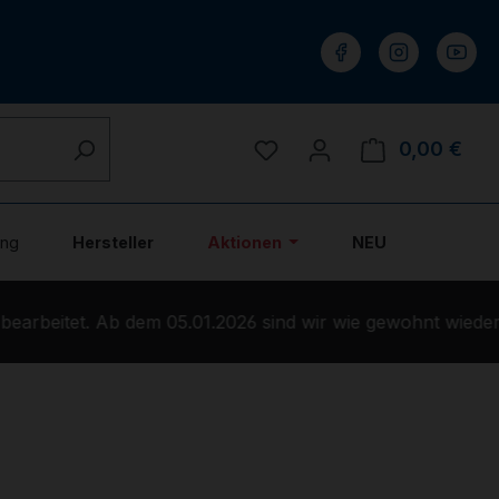
Du hast 0 Produkte auf 
0,00 €
Ware
ung
Hersteller
Aktionen
NEU
arbeitet. Ab dem 05.01.2026 sind wir wie gewohnt wieder 