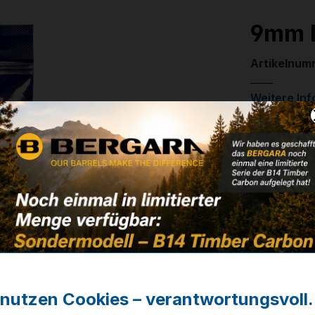
9mm L
Artikelnum
Weitere In
✔
VE: 50 St
14,30 
❌ Nicht auf
Noch kein 
r nutzen Cookies – verantwortungsvoll.