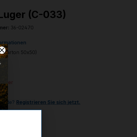
uger (C-033)
mer:
36-02470
formationen
. (Karton 50x50)
€
 Lager
Kunde?
Registrieren Sie sich jetzt.