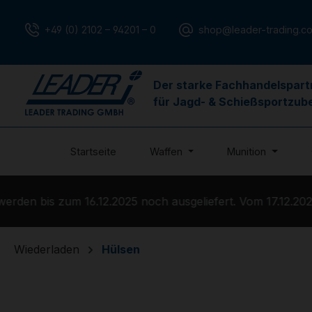
m Hauptinhalt springen
Zur Suche springen
Zur Hauptnavigation springen
+49 (0) 2102 – 94201 – 0
shop@leader-trading.c
Der starke Fachhandelspart
für Jagd- & Schießsportzub
Startseite
Waffen
Munition
en bis zum 16.12.2025 noch ausgeliefert. Vom 17.12.2025 
Wiederladen
Hülsen
Bildergalerie überspringen