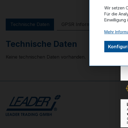
Wir setzen C
Für die Anal
Einwilligung 
Technische Daten
GPSR Information
Bewer
Mehr Informa
Technische Daten
Konfigur
Keine technischen Daten vorhanden.