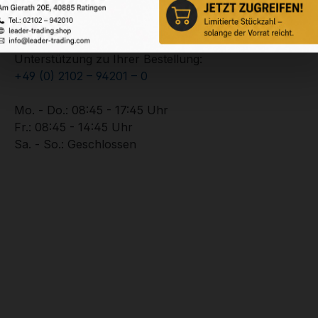
Service-Hotline
Unterstützung zu Ihrer Bestellung:
+49 (0) 2102 – 94201 – 0
Mo. - Do.: 08:45 - 17:45 Uhr
Fr.: 08:45 - 14:45 Uhr
Sa. - So.: Geschlossen