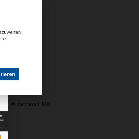
ttel hinzufügen
uszuwerten.
hre
tieren
ierra, Wilderness HMR