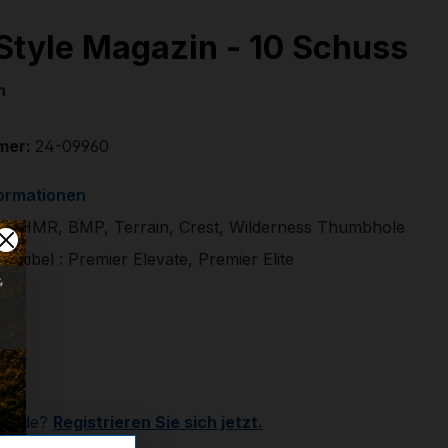
Style Magazin - 10 Schuss
n
mer:
24-09960
formationen
l: HMR, BMP, Terrain, Crest, Wilderness Thumbhole
atibel : Premier Elevate, Premier Elite
€
r
Kunde?
Registrieren Sie sich jetzt.