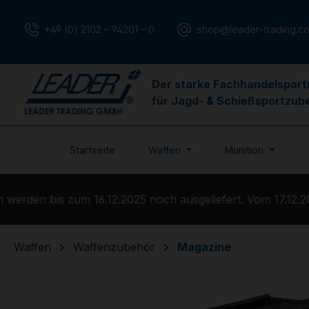
m Hauptinhalt springen
Zur Suche springen
Zur Hauptnavigation springen
+49 (0) 2102 – 94201 – 0
shop@leader-trading.c
Der starke Fachhandelspart
für Jagd- & Schießsportzub
Startseite
Waffen
Munition
rden bis zum 16.12.2025 noch ausgeliefert. Vom 17.12.202
Waffen
Waffenzubehör
Magazine
Bildergalerie überspringen