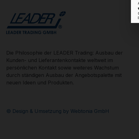
Die Philosophie der LEADER Trading: Ausbau der
Kunden- und Lieferantenkontakte weltweit im
persönlichen Kontakt sowie weiteres Wachstum
durch ständigen Ausbau der Angebotspalette mit
neuen Ideen und Produkten.
© Design & Umsetzung by Webtonia GmbH