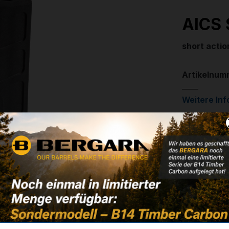
AICS 
short actio
Artikelnum
Weitere In
✔
Kompatibe
✔
Nicht komp
57,90 
✔ Auf Lage
Noch kein 