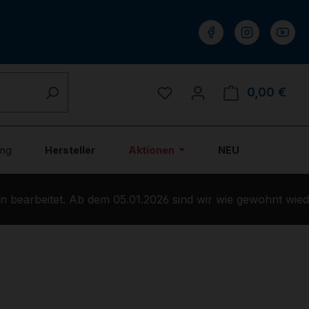
Du hast 0 Produkte auf 
0,00 €
Ware
ung
Hersteller
Aktionen
NEU
bearbeitet. Ab dem 05.01.2026 sind wir wie gewohnt wieder