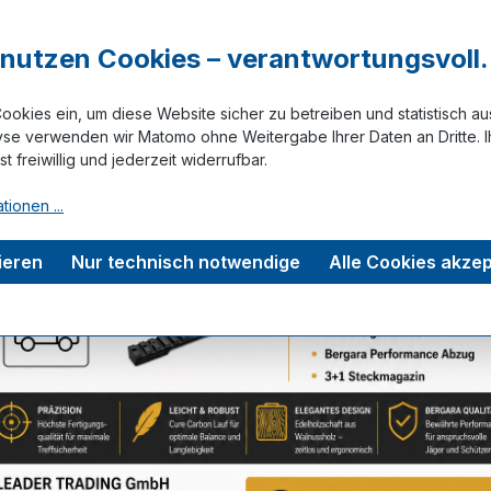
r nutzen Cookies – verantwortungsvoll.
Zum Merkze
ookies ein, um diese Website sicher zu betreiben und statistisch a
yse verwenden wir Matomo ohne Weitergabe Ihrer Daten an Dritte. I
ist freiwillig und jederzeit widerrufbar.
rmation
Bewertungen
tionen ...
yle Magazin - 10 Schuss"
ieren
Nur technisch notwendige
Alle Cookies akzep
)
lderness Thumbhole, Stoke, Wilderness Sierra, Extreme S
in.