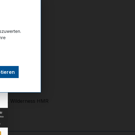
ttel hinzufügen
uszuwerten.
hre
tieren
ierra, Wilderness HMR