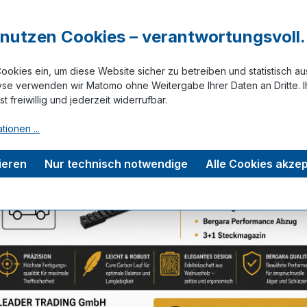
r nutzen Cookies – verantwortungsvoll.
Zum Merkze
ookies ein, um diese Website sicher zu betreiben und statistisch a
yse verwenden wir Matomo ohne Weitergabe Ihrer Daten an Dritte. I
ist freiwillig und jederzeit widerrufbar.
rmation
Bewertungen
tionen ...
tyle Magazin - 5 Schuss"
ieren
Nur technisch notwendige
Alle Cookies akzep
lderness Thumbhole, Stoke, Wilderness Sierra, Extreme S
in.