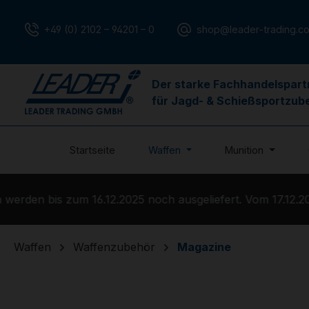
m Hauptinhalt springen
Zur Suche springen
Zur Hauptnavigation springen
+49 (0) 2102 – 94201 – 0
shop@leader-trading.c
Der starke Fachhandelspart
für Jagd- & Schießsportzub
Startseite
Waffen
Munition
rden bis zum 16.12.2025 noch ausgeliefert. Vom 17.12.2025
Waffen
Waffenzubehör
Magazine
Bildergalerie überspringen