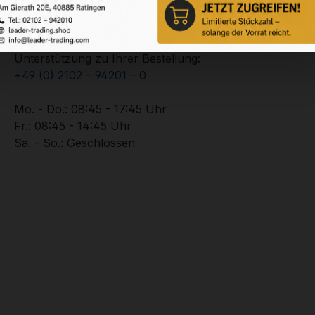
Service-Hotline
Unterstützung zu Ihrer Bestellung:
+49 (0) 2102 – 94201 – 0
Mo. - Do.: 08:45 - 17:45 Uhr
Fr.: 08:45 - 14:45 Uhr
Sa. - So.: Geschlossen