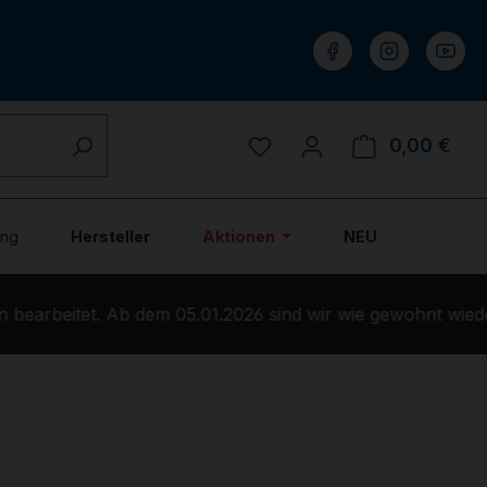
Du hast 0 Produkte auf 
0,00 €
Ware
ung
Hersteller
Aktionen
NEU
earbeitet. Ab dem 05.01.2026 sind wir wie gewohnt wieder