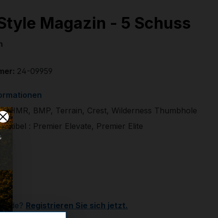
Style Magazin - 5 Schuss
n
mer:
24-09959
formationen
l: HMR, BMP, Terrain, Crest, Wilderness Thumbhole
atibel : Premier Elevate, Premier Elite
€
r
Kunde?
Registrieren Sie sich jetzt.