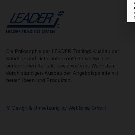
Die Philosophie der LEADER Trading: Ausbau der
Kunden- und Lieferantenkontakte weltweit im
persönlichen Kontakt sowie weiteres Wachstum
durch ständigen Ausbau der Angebotspalette mit
neuen Ideen und Produkten.
© Design & Umsetzung by Webtonia GmbH