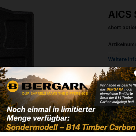
AICS 
short actio
Artikelnum
Weitere In
✔
Kompatibe
✔
Nicht komp
57,90 
✔ Auf Lage
Noch kein 