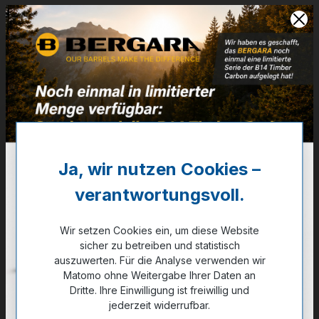
AR-Magazin - 10 Schuss
6,5 Grendel
Artikelnummer:
29-02020
Weitere Informationen
✔
Black Stainless Steel - Blue Follower
Ja, wir nutzen Cookies –
33,00 €
verantwortungsvoll.
✔ Auf Lager
Wir setzen Cookies ein, um diese Website
sicher zu betreiben und statistisch
Noch kein Kunde?
Registrieren Sie sich jetzt.
auszuwerten. Für die Analyse verwenden wir
Matomo ohne Weitergabe Ihrer Daten an
Dritte. Ihre Einwilligung ist freiwillig und
jederzeit widerrufbar.