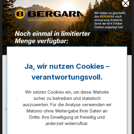
Adapter für
Riemenbügelöse
auf Riemenbügelöse + Weaver
Artikelnummer:
29-06006
Ja, wir nutzen Cookies –
27,00 €
✔ Auf Lager
verantwortungsvoll.
Wir setzen Cookies ein, um diese Website
Noch kein Kunde?
Registrieren Sie sich jetzt.
sicher zu betreiben und statistisch
auszuwerten. Für die Analyse verwenden wir
Matomo ohne Weitergabe Ihrer Daten an
Dritte. Ihre Einwilligung ist freiwillig und
jederzeit widerrufbar.
Zum Merkzettel hinzufügen