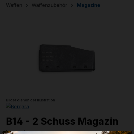
Waffen
Waffenzubehör
Magazine
Bildergalerie überspringen
Bilder dienen der Illustration
B14 - 2 Schuss Magazin
long action magnum