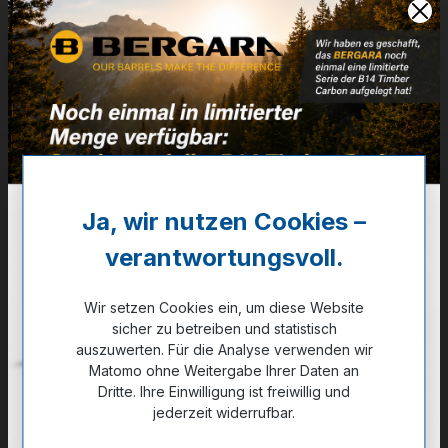
Artikelnummer:
24-09954
Weitere Informationen
✔
Modelle: Sporter, Hunter, Timber, Ridge,
✔
Kal. .300 Win. Mag., 7mm Rem. Mag., .375 H&H
Ja, wir nutzen Cookies –
37,90 €
✔ Auf Lager
verantwortungsvoll.
Wir setzen Cookies ein, um diese Website
Noch kein Kunde?
Registrieren Sie sich jetzt.
sicher zu betreiben und statistisch
auszuwerten. Für die Analyse verwenden wir
Matomo ohne Weitergabe Ihrer Daten an
Dritte. Ihre Einwilligung ist freiwillig und
jederzeit widerrufbar.
Zum Merkzettel hinzufügen