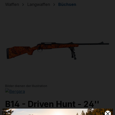
Waffen
Langwaffen
Büchsen
Bildergalerie überspringen
Bilder dienen der Illustration
B14 - Driven Hunt - 24''
.300 Win. Mag. Limited Edition