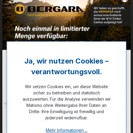
Artikelnummer:
24BLE0002
Weitere Informationen
✔
Limited Edition 1 of 150
1.369,00 €
Ja, wir nutzen Cookies –
✔ Auf Lager
verantwortungsvoll.
Noch kein Kunde?
Registrieren Sie sich jetzt.
Wir setzen Cookies ein, um diese Website
sicher zu betreiben und statistisch
auszuwerten. Für die Analyse verwenden wir
Matomo ohne Weitergabe Ihrer Daten an
Dritte. Ihre Einwilligung ist freiwillig und
jederzeit widerrufbar.
Zum Merkzettel hinzufügen
Mehr Informationen ...