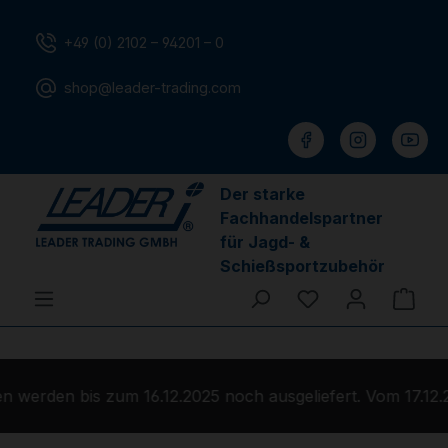
Zum Hauptinhalt springen
+49 (0) 2102 – 94201 – 0
shop@leader-trading.com
Der starke
Fachhandelspartner
für Jagd- &
Schießsportzubehör
Du hast 0 Produ
Ware
 werden bis zum 16.12.2025 noch ausgeliefert. Vom 17.12.