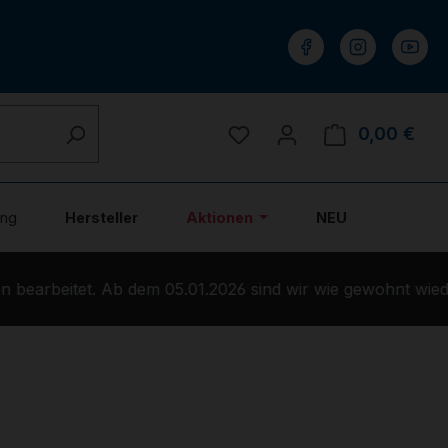
Du hast 0 Produkte auf 
0,00 €
Ware
ung
Hersteller
Aktionen
NEU
bearbeitet. Ab dem 05.01.2026 sind wir wie gewohnt wiede