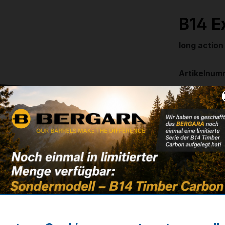
B14 E
long action
Artikelnum
Weitere In
✔
ohne Abz
459,00
❌ Nicht auf
Noch kein 