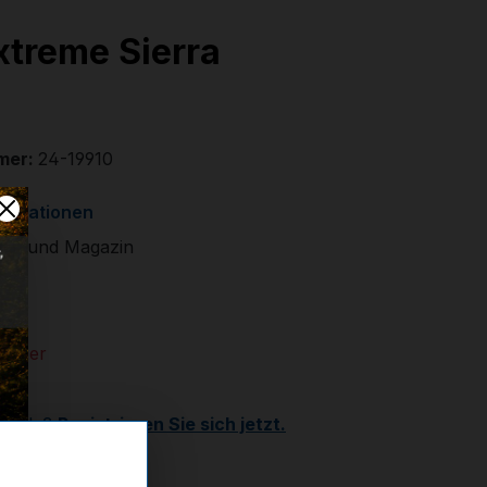
xtreme Sierra
mer:
24-19910
formationen
ug und Magazin
 €
 Lager
Kunde?
Registrieren Sie sich jetzt.