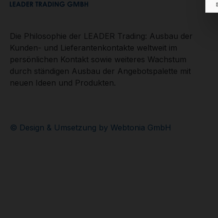
Die Philosophie der LEADER Trading: Ausbau der
Kunden- und Lieferantenkontakte weltweit im
persönlichen Kontakt sowie weiteres Wachstum
durch ständigen Ausbau der Angebotspalette mit
neuen Ideen und Produkten.
© Design & Umsetzung by Webtonia GmbH