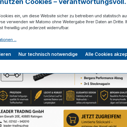
r nutzen Cookies – verantwortungsvoll.
ookies ein, um diese Website sicher zu betreiben und statistisch a
Zum Merkze
yse verwenden wir Matomo ohne Weitergabe Ihrer Daten an Dritte. I
ist freiwillig und jederzeit widerrufbar.
tionen ...
tungen
ieren
Nur technisch notwendige
Alle Cookies akzep
Service-Hotline
Unterstützung zu Ihrer Bestellung: