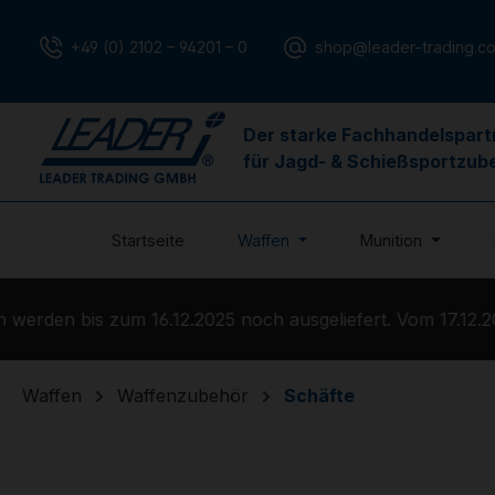
m Hauptinhalt springen
Zur Suche springen
Zur Hauptnavigation springen
+49 (0) 2102 – 94201 – 0
shop@leader-trading.c
Der starke Fachhandelspart
für Jagd- & Schießsportzub
Startseite
Waffen
Munition
rden bis zum 16.12.2025 noch ausgeliefert. Vom 17.12.202
Waffen
Waffenzubehör
Schäfte
Bildergalerie überspringen