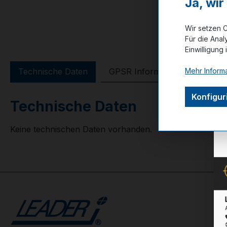
Ja, wi
Wir setzen C
Für die Anal
Einwilligung 
Mehr Informa
Technische Daten
GPSR Information
Bewer
Konfigur
Technische Daten
Keine technischen Daten vorhanden.