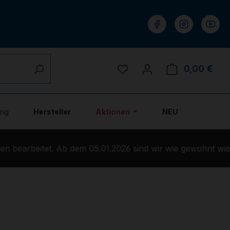
Du hast 0 Produkte auf 
0,00 €
Ware
ung
Hersteller
Aktionen
NEU
 bearbeitet. Ab dem 05.01.2026 sind wir wie gewohnt wied