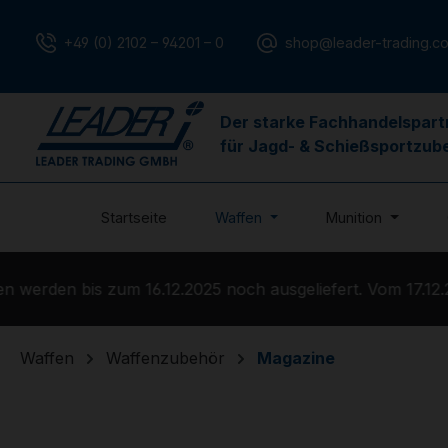
m Hauptinhalt springen
Zur Suche springen
Zur Hauptnavigation springen
+49 (0) 2102 – 94201 – 0
shop@leader-trading.c
Der starke Fachhandelspart
für Jagd- & Schießsportzub
Startseite
Waffen
Munition
erden bis zum 16.12.2025 noch ausgeliefert. Vom 17.12.20
Waffen
Waffenzubehör
Magazine
Bildergalerie überspringen