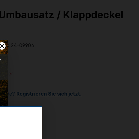
 Umbausatz / Klappdeckel
mer:
24-09904
€
 Lager
Kunde?
Registrieren Sie sich jetzt.
ttel hinzufügen