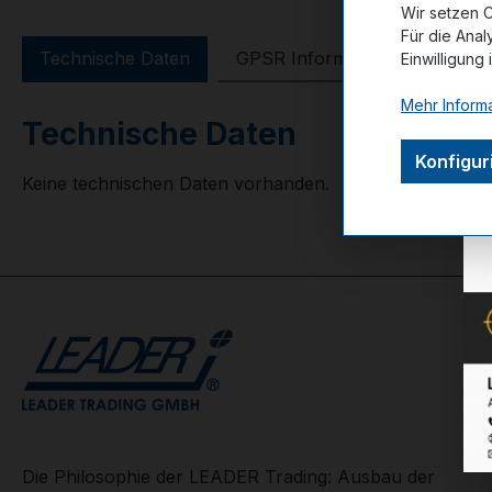
Wir setzen C
Für die Anal
Technische Daten
GPSR Information
Bewer
Einwilligung 
Mehr Informa
Technische Daten
Konfigur
Keine technischen Daten vorhanden.
Die Philosophie der LEADER Trading: Ausbau der