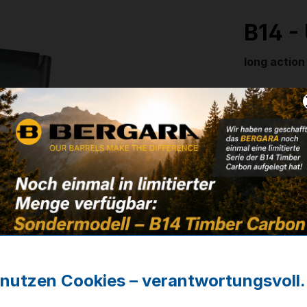
B14 -
long action
Artikelnum
69,90 
❌ Nicht auf
Noch kein 
r nutzen Cookies – verantwortungsvoll.
Zum Merkze