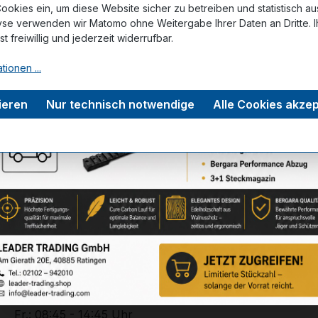
ookies ein, um diese Website sicher zu betreiben und statistisch a
yse verwenden wir Matomo ohne Weitergabe Ihrer Daten an Dritte. I
tungen
ist freiwillig und jederzeit widerrufbar.
tionen ...
ieren
Nur technisch notwendige
Alle Cookies akzep
Service-Hotline
Unterstützung zu Ihrer Bestellung:
+49 (0) 2102 – 94201 – 0
Mo. - Do.: 08:45 - 17:45 Uhr
Fr.: 08:45 - 14:45 Uhr