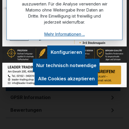
.223 Rem.
.300 PRC
6,5 PRC
7 PRC
auszuwerten. Für die Analyse verwenden wir
Matomo ohne Weitergabe Ihrer Daten an
6,5 Creedm.
7 Rem. Mag.
.30-06 Sprgf.
Dritte. Ihre Einwilligung ist freiwillig und
.243 Win.
.270 Win.
.308 Win.
jederzeit widerrufbar.
.300 Win. Mag.
Mehr Informationen ...
Konfigurieren
Zum Merkzettel hinzufügen
Nur technisch notwendige
Alle Cookies akzeptieren
Technische Daten
GPSR Information
Bewertungen