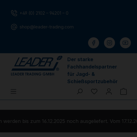
Zum Hauptinhalt springen
+49 (0) 2102 – 94201 – 0
shop@leader-trading.com
Der starke
Fachhandelspartner
für Jagd- &
Schießsportzubehör
Du hast 0 Produ
Ware
werden bis zum 16.12.2025 noch ausgeliefert. Vom 17.12.2