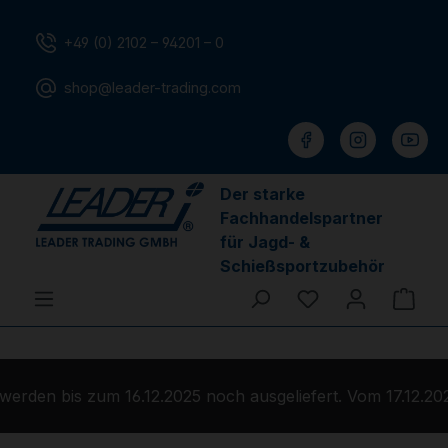
Zum Hauptinhalt springen
+49 (0) 2102 – 94201 – 0
shop@leader-trading.com
Der starke
Fachhandelspartner
für Jagd- &
Schießsportzubehör
Du hast 0 Produ
Ware
rden bis zum 16.12.2025 noch ausgeliefert. Vom 17.12.202