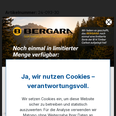
Artikelnummer:
24-093-30
Weitere Informationen
✔
5/8-24 UNEF
✔
Steckmagazin 7+1 / AICS kompatibel
1.815,00 €
✔ Auf Lager
Ja, wir nutzen Cookies –
Noch kein Kunde?
Registrieren Sie sich jetzt.
verantwortungsvoll.
auswählen
Kaliber
Wir setzen Cookies ein, um diese Website
sicher zu betreiben und statistisch
.223 Rem.
.300 PRC
6,5 Creedm.
6,5 PRC
auszuwerten. Für die Analyse verwenden wir
.308 Win.
7 PRC
.300 Win. Mag.
.270 Win.
Matomo ohne Weitergabe Ihrer Daten an