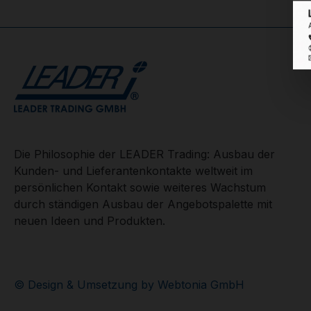
Die Philosophie der LEADER Trading: Ausbau der
Kunden- und Lieferantenkontakte weltweit im
persönlichen Kontakt sowie weiteres Wachstum
durch ständigen Ausbau der Angebotspalette mit
neuen Ideen und Produkten.
© Design & Umsetzung by Webtonia GmbH