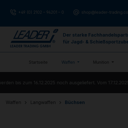
m Hauptinhalt springen
Zur Suche springen
Zur Hauptnavigation springen
+49 (0) 2102 – 94201 – 0
shop@leader-trading.c
Der starke Fachhandelspart
für Jagd- & Schießsportzub
Startseite
Waffen
Munition
en bis zum 16.12.2025 noch ausgeliefert. Vom 17.12.2025 b
Waffen
Langwaffen
Büchsen
Bildergalerie überspringen