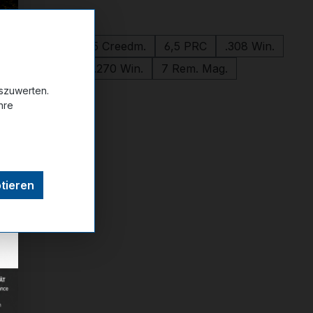
wählen
.300 PRC
6,5 Creedm.
6,5 PRC
.308 Win.
.300 Win. Mag.
.270 Win.
7 Rem. Mag.
uszuwerten.
hre
ttel hinzufügen
tieren