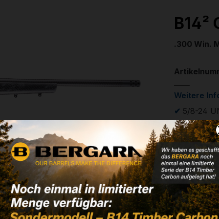
B14² 
.300 Win. M
Artikelnum
Weitere In
✔
5/8-24 U
✔
Steckmaga
1.815,
✔ Auf Lage
Noch kein 