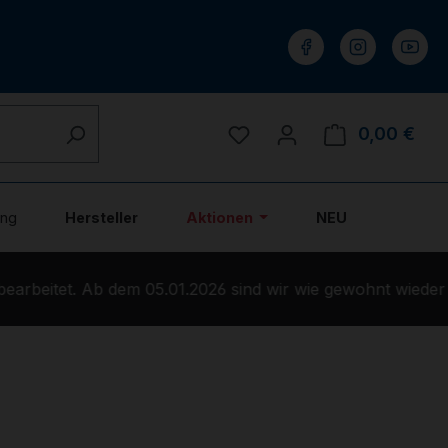
Du hast 0 Produkte auf 
0,00 €
Ware
ung
Hersteller
Aktionen
NEU
rbeitet. Ab dem 05.01.2026 sind wir wie gewohnt wieder f