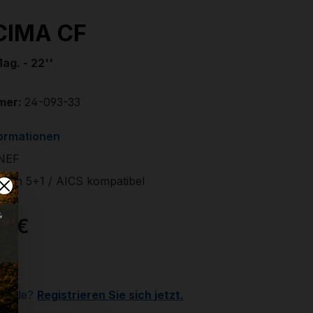
CIMA CF
ag. - 22''
mer:
24-093-33
formationen
NEF
zin 5+1 / AICS kompatibel
00 €
r
Kunde?
Registrieren Sie sich jetzt.