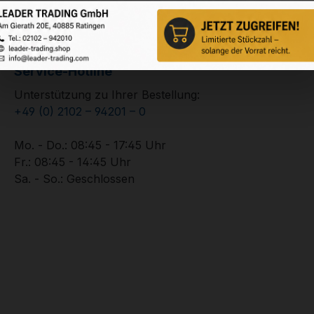
Service-Hotline
Unterstützung zu Ihrer Bestellung:
+49 (0) 2102 – 94201 – 0
Mo. - Do.: 08:45 - 17:45 Uhr
Fr.: 08:45 - 14:45 Uhr
Sa. - So.: Geschlossen