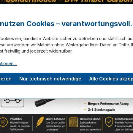
aus
Kaliber
.223 Rem.
r nutzen Cookies – verantwortungsvoll.
7 PRC
ookies ein, um diese Website sicher zu betreiben und statistisch a
yse verwenden wir Matomo ohne Weitergabe Ihrer Daten an Dritte. I
ist freiwillig und jederzeit widerrufbar.
tionen ...
Zum Merkze
ieren
Nur technisch notwendige
Alle Cookies akzep
tungen