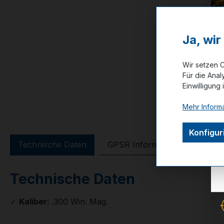
Ja, wi
Wir setzen C
Für die Anal
Einwilligung 
Mehr Informa
Konfigur
Technische Daten
GPSR Information
Bewer
Technische Daten
✓
Kaliber:
.300 Win. Mag.