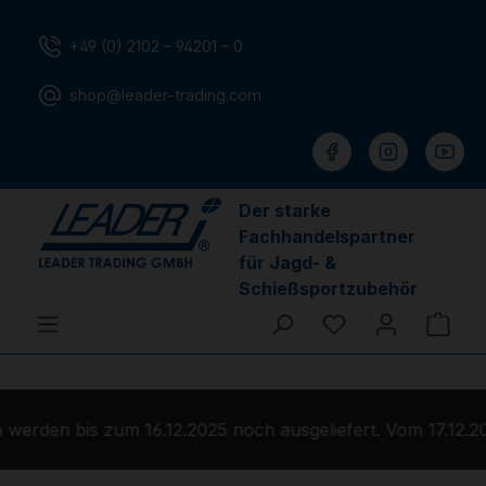
Zum Hauptinhalt springen
+49 (0) 2102 – 94201 – 0
shop@leader-trading.com
Der starke
Fachhandelspartner
für Jagd- &
Schießsportzubehör
Du hast 0 Produ
Ware
erden bis zum 16.12.2025 noch ausgeliefert. Vom 17.12.20