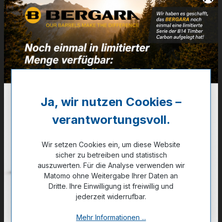
Artikelnummer:
24-19906
Weitere Informationen
✔
ohne Abzug und Magazin
999,00 €
Ja, wir nutzen Cookies –
❌ Nicht auf Lager
verantwortungsvoll.
Noch kein Kunde?
Registrieren Sie sich jetzt.
Wir setzen Cookies ein, um diese Website
sicher zu betreiben und statistisch
auszuwerten. Für die Analyse verwenden wir
Matomo ohne Weitergabe Ihrer Daten an
Dritte. Ihre Einwilligung ist freiwillig und
jederzeit widerrufbar.
Zum Merkzettel hinzufügen
Mehr Informationen ...