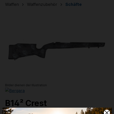
Waffen
Waffenzubehör
Schäfte
Bildergalerie überspringen
Bilder dienen der Illustration
B14² Crest
long action