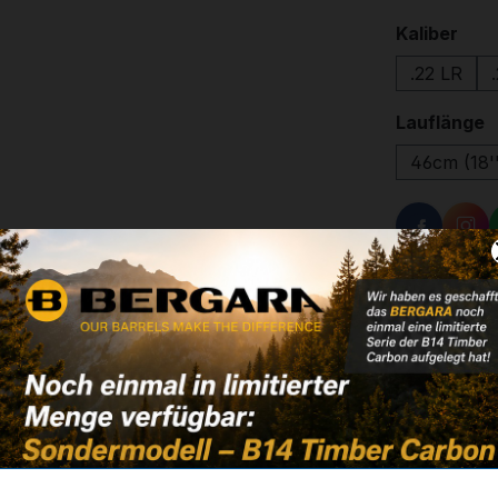
aus
Kaliber
.22 LR
a
Lauflänge
46cm (18'
Zum Merkze
tungen