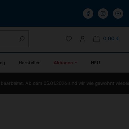
Du hast 0 Produkte auf 
0,00 €
Ware
ung
Hersteller
Aktionen
NEU
rbeitet. Ab dem 05.01.2026 sind wir wie gewohnt wieder f