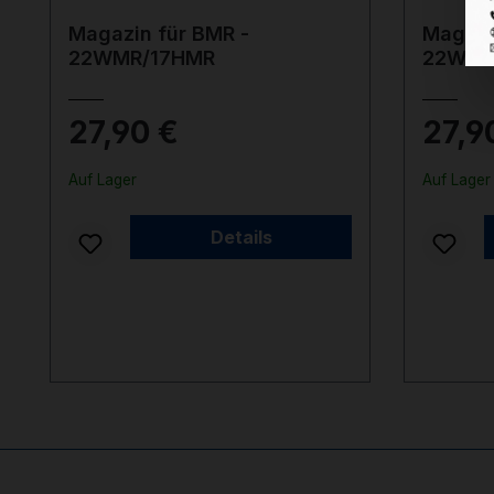
Magazin für BMR -
Magazi
22WMR/17HMR
22WMR
27,90 €
27,9
Auf Lager
Auf Lager
Details