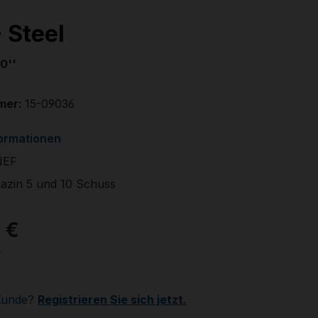
 Steel
0''
mer:
15-09036
formationen
NEF
zin 5 und 10 Schuss
 €
r
Kunde?
Registrieren Sie sich jetzt.