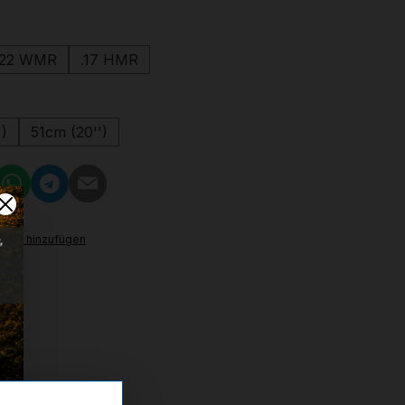
wählen
.22 WMR
.17 HMR
uswählen
')
51cm (20'')
ttel hinzufügen