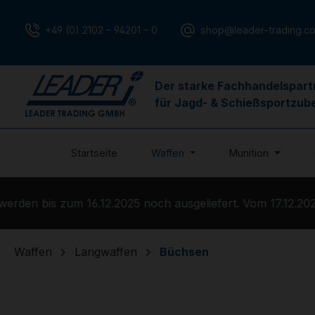
m Hauptinhalt springen
Zur Suche springen
Zur Hauptnavigation springen
+49 (0) 2102 – 94201 – 0
shop@leader-trading.c
Der starke Fachhandelspart
für Jagd- & Schießsportzub
Startseite
Waffen
Munition
n bis zum 16.12.2025 noch ausgeliefert. Vom 17.12.2025 b
Waffen
Langwaffen
Büchsen
Bildergalerie überspringen