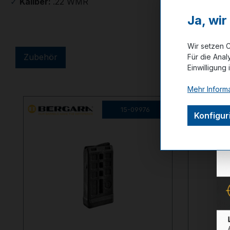
✓
Kaliber:
.22 WMR
Ja, wi
Wir setzen C
Zubehör
Für die Anal
Einwilligung 
Produktgalerie überspringen
Mehr Informa
15-09976
Konfigur