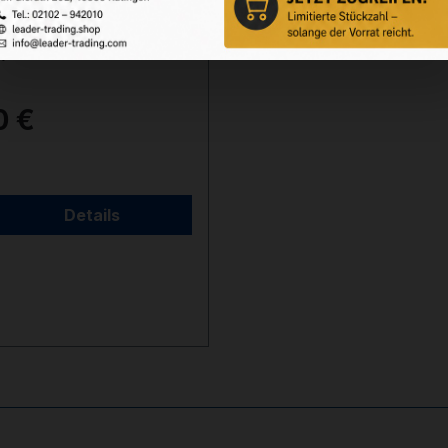
n für BMR -
/17HMR
0 €
Details