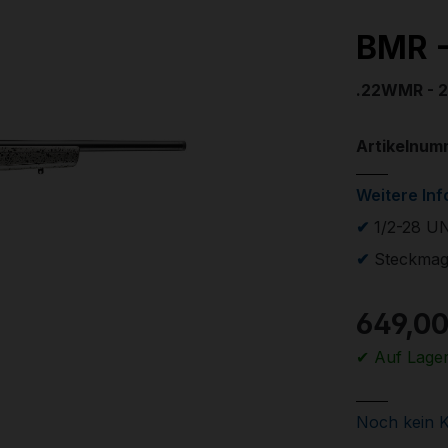
BMR -
.22WMR - 2
Artikelnum
Weitere In
✔
1/2-28 U
✔
Steckmaga
649,00
✔ Auf Lage
Noch kein 