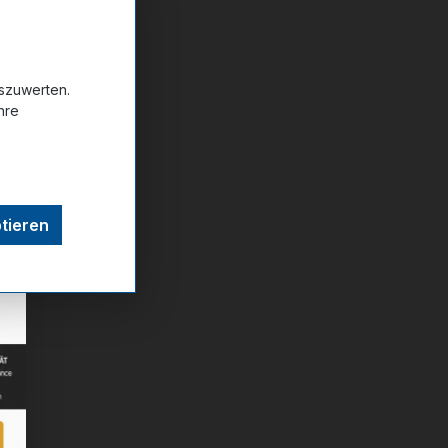
uszuwerten.
hre
tieren