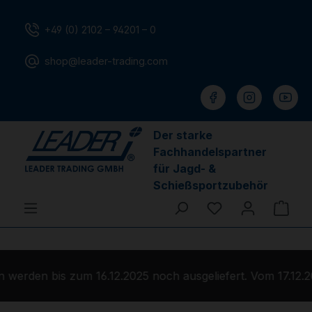
Zum Hauptinhalt springen
+49 (0) 2102 – 94201 – 0
shop@leader-trading.com
Der starke
Fachhandelspartner
für Jagd- &
Schießsportzubehör
Du hast 0 Produ
Ware
werden bis zum 16.12.2025 noch ausgeliefert. Vom 17.12.2