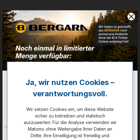
Artikelnummer:
15-09142
Weitere Informationen
✔
1/2-28 UNEF
✔
10 Schuss Magazin - 30MOA Schiene
774,00 €
❌ Nicht auf Lager
Ja, wir nutzen Cookies –
verantwortungsvoll.
Noch kein Kunde?
Registrieren Sie sich jetzt.
Wir setzen Cookies ein, um diese Website
auswählen
sicher zu betreiben und statistisch
Kaliber
auszuwerten. Für die Analyse verwenden wir
.22 LR
.22 WMR
.17 HMR
Matomo ohne Weitergabe Ihrer Daten an
Dritte. Ihre Einwilligung ist freiwillig und