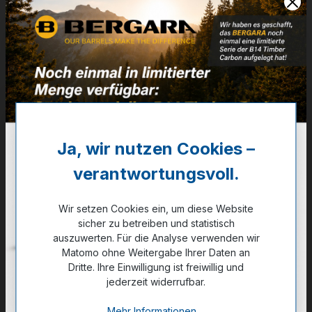
Artikelnummer:
01-03540
Weitere Informationen
✔
VE: 5 St. (Karton 50x5)
9,60 €
Ja, wir nutzen Cookies –
❌ Nicht auf Lager
verantwortungsvoll.
Noch kein Kunde?
Registrieren Sie sich jetzt.
Wir setzen Cookies ein, um diese Website
sicher zu betreiben und statistisch
auszuwerten. Für die Analyse verwenden wir
Matomo ohne Weitergabe Ihrer Daten an
Dritte. Ihre Einwilligung ist freiwillig und
jederzeit widerrufbar.
Zum Merkzettel hinzufügen
Mehr Informationen ...