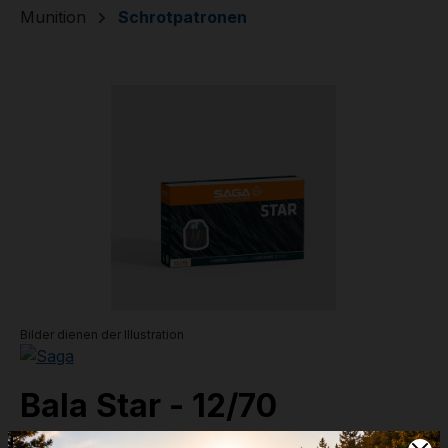
Munition
Schrotpatronen
Bildergalerie überspringen
Bilder dienen der Illustration
Bala Star - 12/70
31g