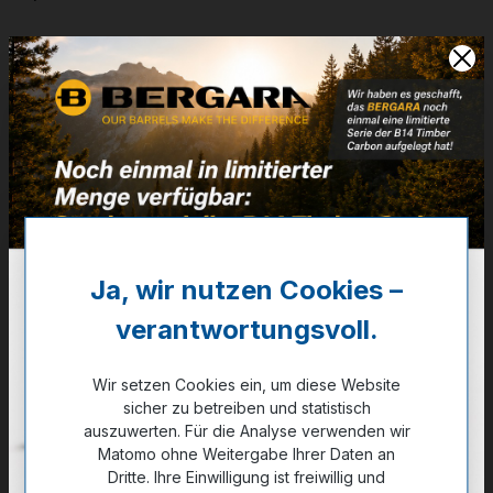
Artikelnummer:
24-20002
Weitere Informationen
✔
5/8-24 UNEF
✔
Steckmagazin 10+1
1.588,00 €
✔ Auf Lager
Ja, wir nutzen Cookies –
verantwortungsvoll.
Noch kein Kunde?
Registrieren Sie sich jetzt.
Wir setzen Cookies ein, um diese Website
auswählen
sicher zu betreiben und statistisch
Kaliber
auszuwerten. Für die Analyse verwenden wir
.308 Win.
6,5 Creedm.
6 Creedm.
Matomo ohne Weitergabe Ihrer Daten an
Dritte. Ihre Einwilligung ist freiwillig und