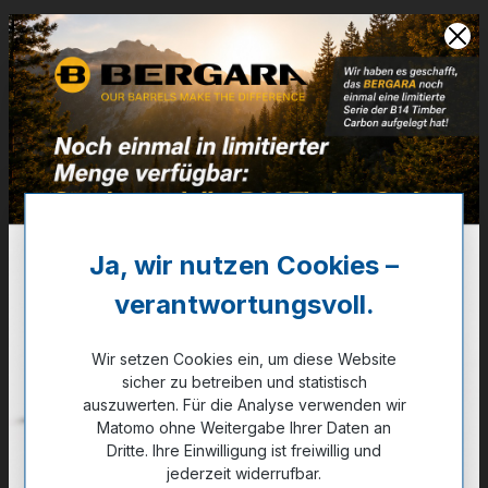
Artikelnummer:
87-A04301
44,90 €
❌ Nicht auf Lager
Noch kein Kunde?
Registrieren Sie sich jetzt.
Ja, wir nutzen Cookies –
auswählen
Farbe
verantwortungsvoll.
dunkelgrau
Wir setzen Cookies ein, um diese Website
auswählen
Größe
sicher zu betreiben und statistisch
XS
2XL
XL
3XL
M
L
S
auszuwerten. Für die Analyse verwenden wir
Matomo ohne Weitergabe Ihrer Daten an
Dritte. Ihre Einwilligung ist freiwillig und
jederzeit widerrufbar.