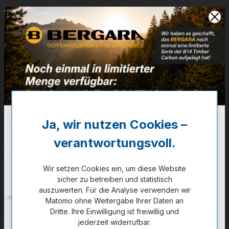
Artikelnummer:
87-A04301
44,90 €
❌ Nicht auf Lager
Noch kein Kunde?
Registrieren Sie sich jetzt.
Ja, wir nutzen Cookies –
auswählen
Farbe
verantwortungsvoll.
dunkelgrau
Wir setzen Cookies ein, um diese Website
auswählen
Größe
sicher zu betreiben und statistisch
XS
2XL
XL
3XL
M
L
S
auszuwerten. Für die Analyse verwenden wir
Matomo ohne Weitergabe Ihrer Daten an
Dritte. Ihre Einwilligung ist freiwillig und
jederzeit widerrufbar.