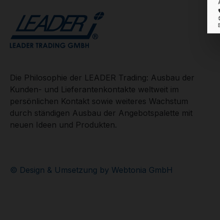
Die Philosophie der LEADER Trading: Ausbau der
Kunden- und Lieferantenkontakte weltweit im
persönlichen Kontakt sowie weiteres Wachstum
durch ständigen Ausbau der Angebotspalette mit
neuen Ideen und Produkten.
© Design & Umsetzung by Webtonia GmbH