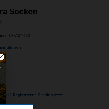
ra Socken
41
mer:
87-A04430
formationen
de
€
r
Kunde?
Registrieren Sie sich jetzt.
auswählen
bis