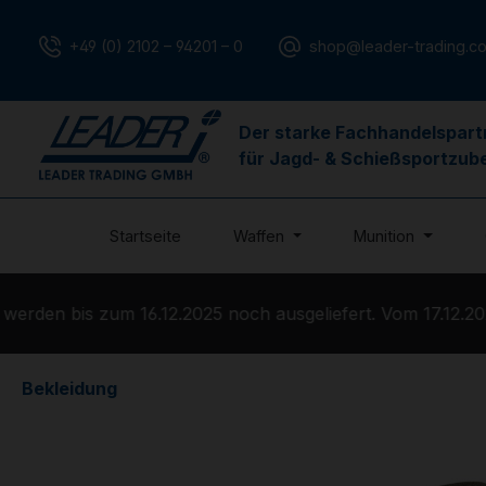
m Hauptinhalt springen
Zur Suche springen
Zur Hauptnavigation springen
+49 (0) 2102 – 94201 – 0
shop@leader-trading.c
Der starke Fachhandelspart
für Jagd- & Schießsportzub
Startseite
Waffen
Munition
den bis zum 16.12.2025 noch ausgeliefert. Vom 17.12.2025
Bekleidung
Bildergalerie überspringen