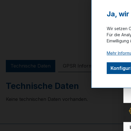
Ja, wi
Wir setzen C
Für die Anal
Einwilligung 
Mehr Informa
Technische Daten
GPSR Information
Bewer
Konfigur
Technische Daten
Keine technischen Daten vorhanden.