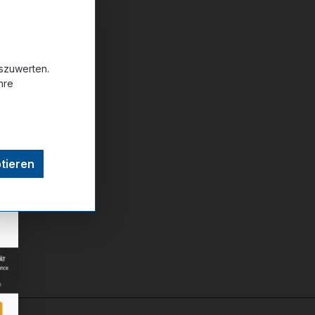
39-41
42-44
uszuwerten.
hre
ttel hinzufügen
tieren