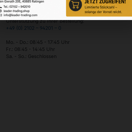
Service-Hotline
Unterstützung zu Ihrer Bestellung:
+49 (0) 2102 – 94201 – 0
Mo. - Do.: 08:45 - 17:45 Uhr
Fr.: 08:45 - 14:45 Uhr
Sa. - So.: Geschlossen