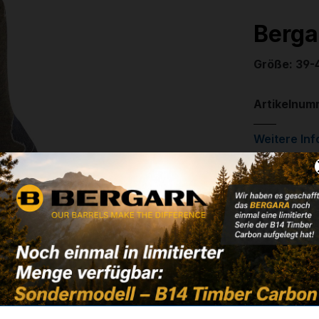
Berga
Größe: 39-
Artikelnum
Weitere In
✔
Wolle/Sei
22,90 
✔ Auf Lage
Noch kein 
Größe von/