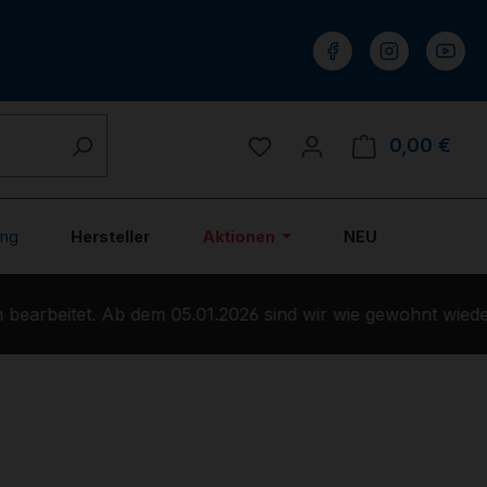
Du hast 0 Produkte auf 
0,00 €
Ware
ung
Hersteller
Aktionen
NEU
earbeitet. Ab dem 05.01.2026 sind wir wie gewohnt wieder