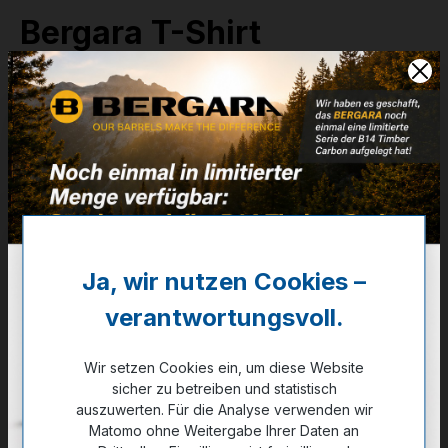
Bergara T-Shirt
Extreme - Weiß - M
Artikelnummer:
87-A056M
24,90 €
✔ Auf Lager
Noch kein Kunde?
Registrieren Sie sich jetzt.
Ja, wir nutzen Cookies –
verantwortungsvoll.
auswählen
Farbe
weiß
Wir setzen Cookies ein, um diese Website
sicher zu betreiben und statistisch
auswählen
Größe
auszuwerten. Für die Analyse verwenden wir
Matomo ohne Weitergabe Ihrer Daten an
2XL
S
M
L
XL