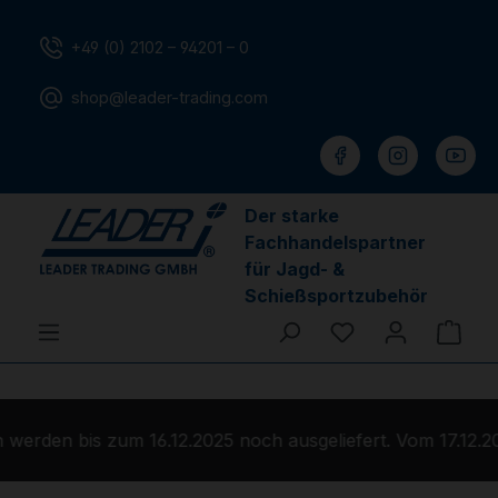
Zum Hauptinhalt springen
+49 (0) 2102 – 94201 – 0
shop@leader-trading.com
Der starke
Fachhandelspartner
für Jagd- &
Schießsportzubehör
Du hast 0 Produ
Ware
erden bis zum 16.12.2025 noch ausgeliefert. Vom 17.12.20