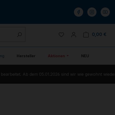
Du hast 0 Produkte auf 
0,00 €
Ware
ung
Hersteller
Aktionen
NEU
earbeitet. Ab dem 05.01.2026 sind wir wie gewohnt wieder