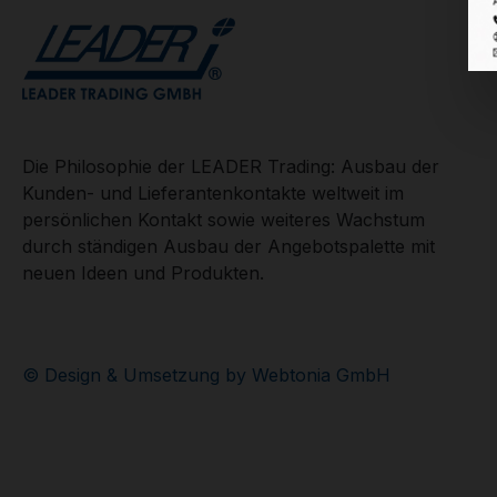
Die Philosophie der LEADER Trading: Ausbau der
Kunden- und Lieferantenkontakte weltweit im
persönlichen Kontakt sowie weiteres Wachstum
durch ständigen Ausbau der Angebotspalette mit
neuen Ideen und Produkten.
© Design & Umsetzung by Webtonia GmbH