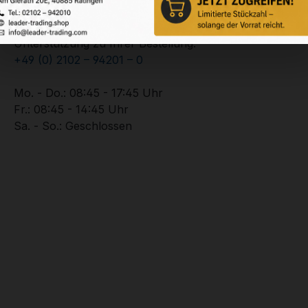
Service-Hotline
Unterstützung zu Ihrer Bestellung:
+49 (0) 2102 – 94201 – 0
Mo. - Do.: 08:45 - 17:45 Uhr
Fr.: 08:45 - 14:45 Uhr
Sa. - So.: Geschlossen