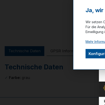
Ja, wi
Wir setzen C
Für die Anal
Einwilligung 
Mehr Informa
Technische Daten
GPSR Information
Bewer
Konfigur
Technische Daten
✓
Farbe:
grau