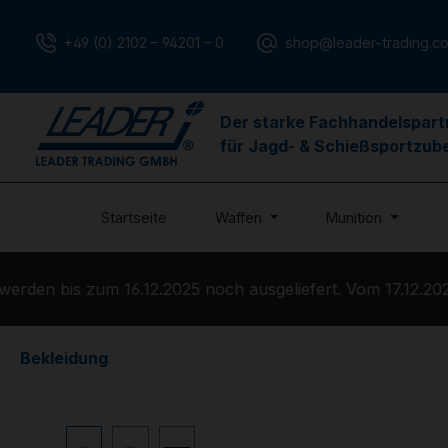
m Hauptinhalt springen
Zur Suche springen
Zur Hauptnavigation springen
+49 (0) 2102 – 94201 – 0
shop@leader-trading.c
Der starke Fachhandelspart
für Jagd- & Schießsportzub
Startseite
Waffen
Munition
den bis zum 16.12.2025 noch ausgeliefert. Vom 17.12.2025
Bekleidung
Bildergalerie überspringen