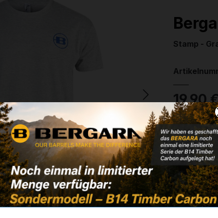
Berga
Stamp - Gr
Artikelnum
19,90 
❌ Nicht auf
Noch kein 
ausw
Farbe
grau
ausw
Größe