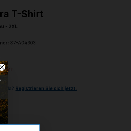
ra T-Shirt
au - 2XL
mer:
87-A04303
€
 Lager
Kunde?
Registrieren Sie sich jetzt.
ählen
ählen