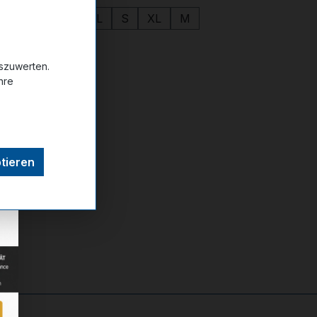
4XL
2XL
3XL
S
XL
M
uszuwerten.
hre
ttel hinzufügen
tieren