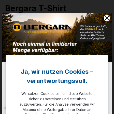
Bergara T-Shirt
Kreis - Anthrazit - S
Artikelnummer:
87-A04304
19,90 €
❌ Nicht auf Lager
Noch kein Kunde?
Registrieren Sie sich jetzt.
Ja, wir nutzen Cookies –
verantwortungsvoll.
auswählen
Farbe
anthrazit
Wir setzen Cookies ein, um diese Website
sicher zu betreiben und statistisch
auswählen
Größe
auszuwerten. Für die Analyse verwenden wir
Matomo ohne Weitergabe Ihrer Daten an
XS
4XL
XL
L
2XL
M
3XL
S