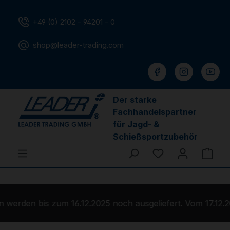
Zum Hauptinhalt springen
+49 (0) 2102 – 94201 – 0
shop@leader-trading.com
Der starke
Fachhandelspartner
für Jagd- &
Schießsportzubehör
Du hast 0 Produ
Ware
werden bis zum 16.12.2025 noch ausgeliefert. Vom 17.12.2