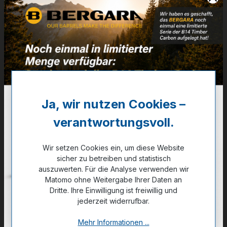
Artikelnummer:
30-04039
Weitere Informationen
✔
Pack: 2 Stk.
2,15 €
Ja, wir nutzen Cookies –
✔ Auf Lager
verantwortungsvoll.
Noch kein Kunde?
Registrieren Sie sich jetzt.
Wir setzen Cookies ein, um diese Website
sicher zu betreiben und statistisch
auszuwerten. Für die Analyse verwenden wir
Matomo ohne Weitergabe Ihrer Daten an
Dritte. Ihre Einwilligung ist freiwillig und
jederzeit widerrufbar.
Zum Merkzettel hinzufügen
Mehr Informationen ...