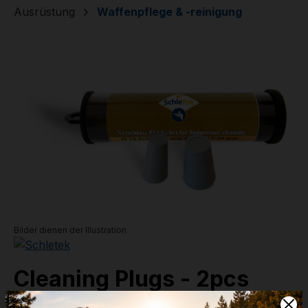
Ausrüstung
Waffenpflege & -reinigung
Bildergalerie überspringen
Bilder dienen der Illustration
Cleaning Plugs - 2pcs
5-9mm