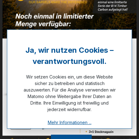
Artikelnummer:
25-02635
2.465,00 €
✔ Auf Lager
Ja, wir nutzen Cookies –
verantwortungsvoll.
Noch kein Kunde?
Registrieren Sie sich jetzt.
Wir setzen Cookies ein, um diese Website
sicher zu betreiben und statistisch
auszuwerten. Für die Analyse verwenden wir
Matomo ohne Weitergabe Ihrer Daten an
Zum Merkzettel hinzufügen
Dritte. Ihre Einwilligung ist freiwillig und
jederzeit widerrufbar.
Mehr Informationen ...
Technische Daten
GPSR Information