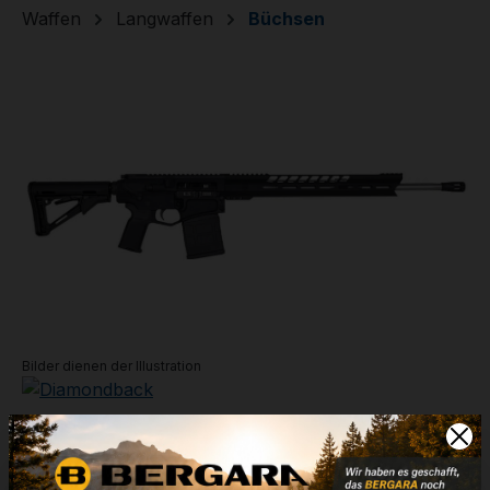
Waffen
Langwaffen
Büchsen
Bildergalerie überspringen
Bilder dienen der Illustration
DB1065CBGB10-CIP
6,5 Creedmoor - 20'' Lauf