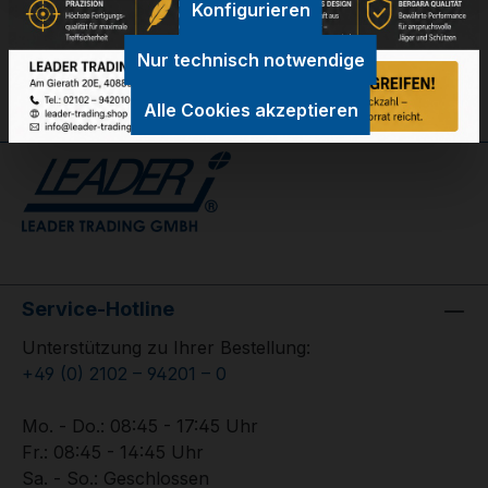
Konfigurieren
Bewertungen
Nur technisch notwendige
Alle Cookies akzeptieren
Service-Hotline
Unterstützung zu Ihrer Bestellung:
+49 (0) 2102 – 94201 – 0
Mo. - Do.: 08:45 - 17:45 Uhr
Fr.: 08:45 - 14:45 Uhr
Sa. - So.: Geschlossen