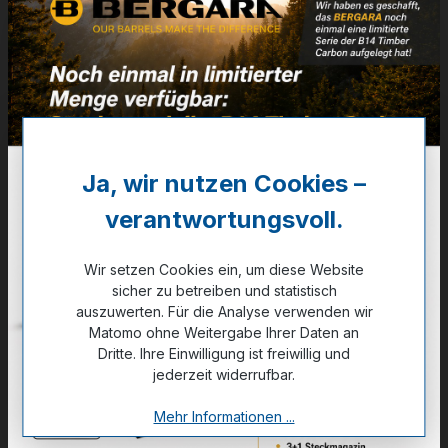
Links
12/76
Artikelnummer:
17-04457
588,00 €
✔ Auf Lager
Ja, wir nutzen Cookies –
verantwortungsvoll.
Noch kein Kunde?
Registrieren Sie sich jetzt.
Wir setzen Cookies ein, um diese Website
sicher zu betreiben und statistisch
auszuwerten. Für die Analyse verwenden wir
Matomo ohne Weitergabe Ihrer Daten an
Dritte. Ihre Einwilligung ist freiwillig und
Zum Merkzettel hinzufügen
jederzeit widerrufbar.
Mehr Informationen ...
Technische Daten