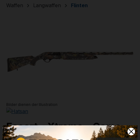
Waffen
Langwaffen
Flinten
Bildergalerie überspringen
Bilder dienen der Illustration
Escort - Xtreme - Camo -