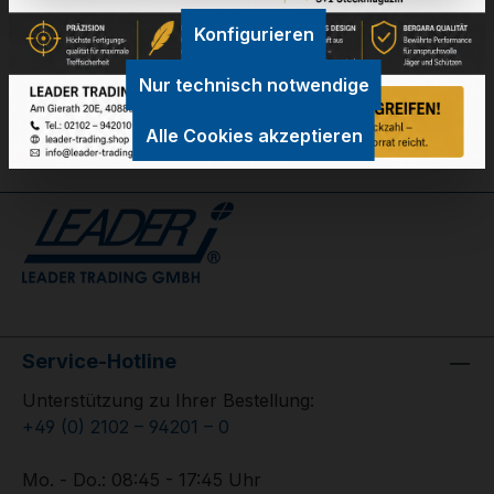
Konfigurieren
GPSR Information
Nur technisch notwendige
Bewertungen
Alle Cookies akzeptieren
Service-Hotline
Unterstützung zu Ihrer Bestellung:
+49 (0) 2102 – 94201 – 0
Mo. - Do.: 08:45 - 17:45 Uhr